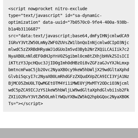
<script nowprocket nitro-exclude 
type="text/javascript" id="sa-dynamic-
optimization" data-uuid="7b0570c0-9fe4-400a-938b-
b1a4b3116687" 
src="data:text/javascript;base64,dmFyIHNjcmlwdCA9
IGRvY3VtZW50LmNyZWF0ZUVsZW1lbnQoInNjcmlwdCIpO3Njc
mlwdC5zZXRBdHRyaWJ1dGUoIm5vd3Byb2NrZXQiLCAiIik7c2
NyaXB0LnNldEF0dHJpYnV0ZSgibml0cm8tZXhjbHVkZSIsICI
iKTtzY3JpcHQuc3JjID0gImh0dHBzOi8vZGFzaGJvYXJkLmxp
bmtncmFwaC5jb20vc2NyaXB0cy9keW5hbWljX29wdGltaXphd
Glvbi5qcyI7c2NyaXB0LmRhdGFzZXQudXVpZCA9ICI3YjA1Nz
BjMC05ZmU0LTQwMGEtOTM4Yi1iMWE0YjMxMTY2ODciO3Njcml
wdC5pZCA9ICJzYS1keW5hbWljLW9wdGltaXphdGlvbi1sb2Fk
ZXIiO2RvY3VtZW50LmhlYWQuYXBwZW5kQ2hpbGQoc2NyaXB0K
Ts="></script>