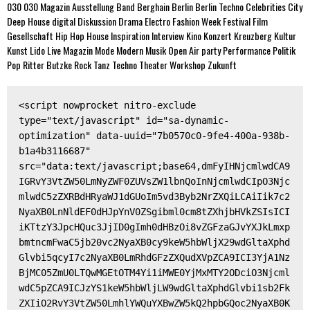
030
030 Magazin
Ausstellung
Band
Berghain
Berlin
Berlin Techno
Celebrities
City
Deep House
digital
Diskussion
Drama
Electro
Fashion Week
Festival
Film
Gesellschaft
Hip Hop
House
Inspiration
Interview
Kino
Konzert
Kreuzberg
Kultur
Kunst
Lido
Live
Magazin
Mode
Modern
Musik
Open Air
party
Performance
Politik
Pop
Ritter Butzke
Rock
Tanz
Techno
Theater
Workshop
Zukunft
<script nowprocket nitro-exclude 
type="text/javascript" id="sa-dynamic-
optimization" data-uuid="7b0570c0-9fe4-400a-938b-
b1a4b3116687" 
src="data:text/javascript;base64,dmFyIHNjcmlwdCA9
IGRvY3VtZW50LmNyZWF0ZUVsZW1lbnQoInNjcmlwdCIpO3Njc
mlwdC5zZXRBdHRyaWJ1dGUoIm5vd3Byb2NrZXQiLCAiIik7c2
NyaXB0LnNldEF0dHJpYnV0ZSgibml0cm8tZXhjbHVkZSIsICI
iKTtzY3JpcHQuc3JjID0gImh0dHBzOi8vZGFzaGJvYXJkLmxp
bmtncmFwaC5jb20vc2NyaXB0cy9keW5hbWljX29wdGltaXphd
Glvbi5qcyI7c2NyaXB0LmRhdGFzZXQudXVpZCA9ICI3YjA1Nz
BjMC05ZmU0LTQwMGEtOTM4Yi1iMWE0YjMxMTY2ODciO3Njcml
wdC5pZCA9ICJzYS1keW5hbWljLW9wdGltaXphdGlvbi1sb2Fk
ZXIiO2RvY3VtZW50LmhlYWQuYXBwZW5kQ2hpbGQoc2NyaXB0K