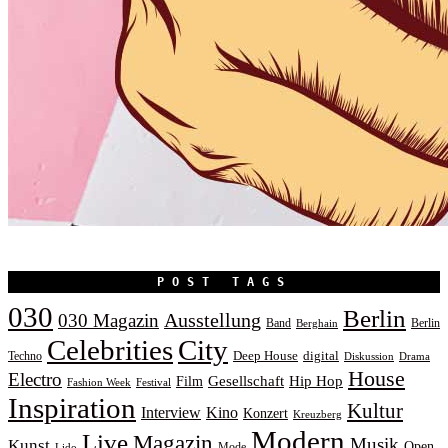
POST TAGS
030
Berlin
Ausstellung
030 Magazin
Band
Berlin
Berghain
Celebrities
City
Deep House
digital
Techno
Diskussion
Drama
House
Electro
Gesellschaft
Hip Hop
Film
Fashion Week
Festival
Inspiration
Kultur
Interview
Kino
Konzert
Kreuzberg
Modern
Live
Magazin
Musik
Kunst
Open
Mode
Lido