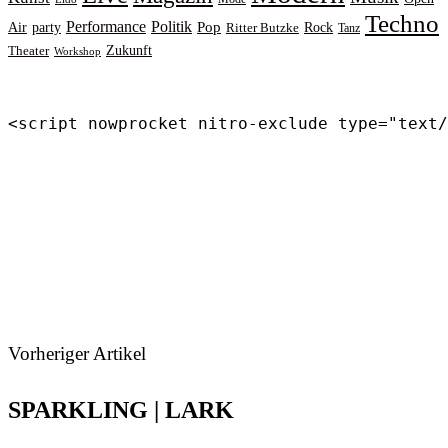
Techno
Performance
Politik
Pop
Rock
Air
party
Ritter Butzke
Tanz
Zukunft
Theater
Workshop
<script nowprocket nitro-exclude type="text/
Vorheriger Artikel
SPARKLING | LARK