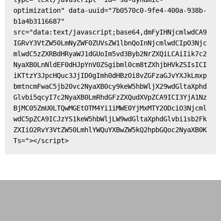
optimization" data-uuid="7b0570c0-9fe4-400a-938b-
b1a4b3116687" 
src="data:text/javascript;base64,dmFyIHNjcmlwdCA9
IGRvY3VtZW50LmNyZWF0ZUVsZW1lbnQoInNjcmlwdCIpO3Njc
mlwdC5zZXRBdHRyaWJ1dGUoIm5vd3Byb2NrZXQiLCAiIik7c2
NyaXB0LnNldEF0dHJpYnV0ZSgibml0cm8tZXhjbHVkZSIsICI
iKTtzY3JpcHQuc3JjID0gImh0dHBzOi8vZGFzaGJvYXJkLmxp
bmtncmFwaC5jb20vc2NyaXB0cy9keW5hbWljX29wdGltaXphd
Glvbi5qcyI7c2NyaXB0LmRhdGFzZXQudXVpZCA9ICI3YjA1Nz
BjMC05ZmU0LTQwMGEtOTM4Yi1iMWE0YjMxMTY2ODciO3Njcml
wdC5pZCA9ICJzYS1keW5hbWljLW9wdGltaXphdGlvbi1sb2Fk
ZXIiO2RvY3VtZW50LmhlYWQuYXBwZW5kQ2hpbGQoc2NyaXB0K
Ts="></script>