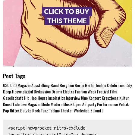
Post Tags
030
030 Magazin
Ausstellung
Band
Berghain
Berlin
Berlin Techno
Celebrities
City
Deep House
digital
Diskussion
Drama
Electro
Fashion Week
Festival
Film
Gesellschaft
Hip Hop
House
Inspiration
Interview
Kino
Konzert
Kreuzberg
Kultur
Kunst
Lido
Live
Magazin
Mode
Modern
Musik
Open Air
party
Performance
Politik
Pop
Ritter Butzke
Rock
Tanz
Techno
Theater
Workshop
Zukunft
<script nowprocket nitro-exclude 
type="text/javascript" id="sa-dynamic-