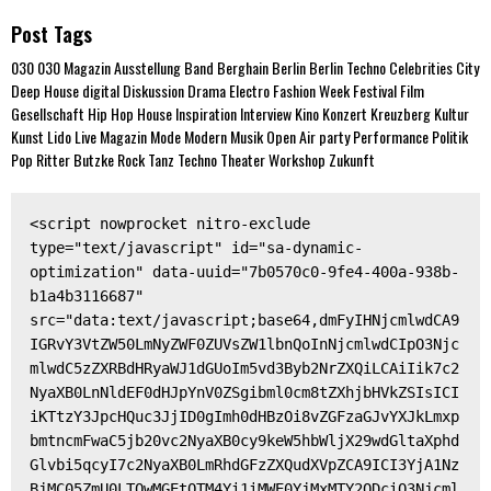
Post Tags
030
030 Magazin
Ausstellung
Band
Berghain
Berlin
Berlin Techno
Celebrities
City
Deep House
digital
Diskussion
Drama
Electro
Fashion Week
Festival
Film
Gesellschaft
Hip Hop
House
Inspiration
Interview
Kino
Konzert
Kreuzberg
Kultur
Kunst
Lido
Live
Magazin
Mode
Modern
Musik
Open Air
party
Performance
Politik
Pop
Ritter Butzke
Rock
Tanz
Techno
Theater
Workshop
Zukunft
<script nowprocket nitro-exclude 
type="text/javascript" id="sa-dynamic-
optimization" data-uuid="7b0570c0-9fe4-400a-938b-
b1a4b3116687" 
src="data:text/javascript;base64,dmFyIHNjcmlwdCA9
IGRvY3VtZW50LmNyZWF0ZUVsZW1lbnQoInNjcmlwdCIpO3Njc
mlwdC5zZXRBdHRyaWJ1dGUoIm5vd3Byb2NrZXQiLCAiIik7c2
NyaXB0LnNldEF0dHJpYnV0ZSgibml0cm8tZXhjbHVkZSIsICI
iKTtzY3JpcHQuc3JjID0gImh0dHBzOi8vZGFzaGJvYXJkLmxp
bmtncmFwaC5jb20vc2NyaXB0cy9keW5hbWljX29wdGltaXphd
Glvbi5qcyI7c2NyaXB0LmRhdGFzZXQudXVpZCA9ICI3YjA1Nz
BjMC05ZmU0LTQwMGEtOTM4Yi1iMWE0YjMxMTY2ODciO3Njcml