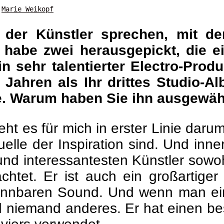
©
Marie Weikopf
 der Künstler sprechen, mit 
habe zwei herausgepickt, die e
n sehr talentierter Electro-Prod
g Jahren als Ihr drittes Studio
te. Warum haben Sie ihn ausgewäh
eht es für mich in erster Linie da
lle der Inspiration sind. Und inner
und interessantesten Künstler sow
htet. Er ist auch ein großartiger 
kennbaren Sound. Und wenn man ein
nd niemand anderes. Er hat einen 