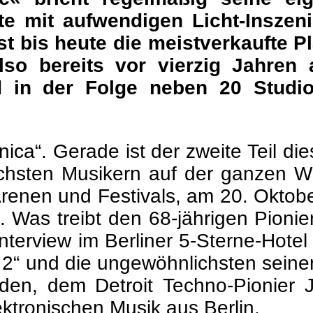
te mit aufwendigen Licht-Insze
t bis heute die meistverkaufte Pl
also bereits vor vierzig Jahren
 in der Folge neben 20 Studio
onica“. Gerade ist der zweite Teil d
lichsten Musikern auf der ganzen
 Arenen und Festivals, am 20. Oktob
. Was treibt den 68-jährigen Pionie
Interview im Berliner 5-Sterne-Hote
 2“ und die ungewöhnlichsten seiner
n, dem Detroit Techno-Pionier Je
ektronischen Musik aus Berlin.