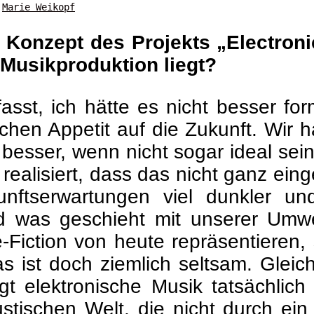
©
Marie Weikopf
Konzept des Projekts „Electron
r Musikproduktion liegt?
sst, ich hätte es nicht besser for
tischen Appetit auf die Zukunft. Wi
 besser, wenn nicht sogar ideal sei
alisiert, dass das nicht ganz einge
unftserwartungen viel dunkler u
d was geschieht mit unserer Umw
-Fiction von heute repräsentieren, 
as ist doch ziemlich seltsam. Gleic
gt elektronische Musik tatsächlic
ustischen Welt, die nicht durch ei