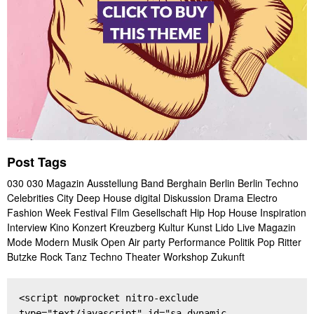
Post Tags
030
030 Magazin
Ausstellung
Band
Berghain
Berlin
Berlin Techno
Celebrities
City
Deep House
digital
Diskussion
Drama
Electro
Fashion Week
Festival
Film
Gesellschaft
Hip Hop
House
Inspiration
Interview
Kino
Konzert
Kreuzberg
Kultur
Kunst
Lido
Live
Magazin
Mode
Modern
Musik
Open Air
party
Performance
Politik
Pop
Ritter
Butzke
Rock
Tanz
Techno
Theater
Workshop
Zukunft
<script nowprocket nitro-exclude 
type="text/javascript" id="sa-dynamic-