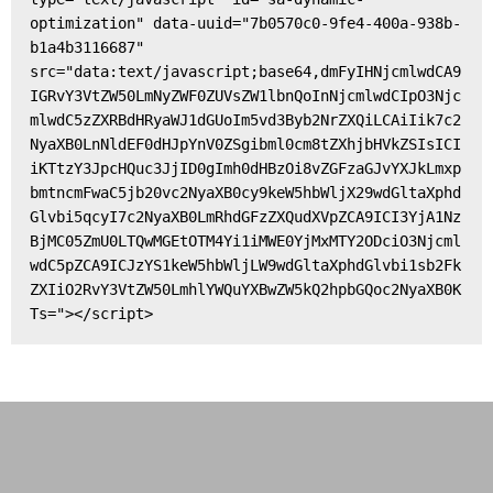
optimization" data-uuid="7b0570c0-9fe4-400a-938b-
b1a4b3116687" 
src="data:text/javascript;base64,dmFyIHNjcmlwdCA9
IGRvY3VtZW50LmNyZWF0ZUVsZW1lbnQoInNjcmlwdCIpO3Njc
mlwdC5zZXRBdHRyaWJ1dGUoIm5vd3Byb2NrZXQiLCAiIik7c2
NyaXB0LnNldEF0dHJpYnV0ZSgibml0cm8tZXhjbHVkZSIsICI
iKTtzY3JpcHQuc3JjID0gImh0dHBzOi8vZGFzaGJvYXJkLmxp
bmtncmFwaC5jb20vc2NyaXB0cy9keW5hbWljX29wdGltaXphd
Glvbi5qcyI7c2NyaXB0LmRhdGFzZXQudXVpZCA9ICI3YjA1Nz
BjMC05ZmU0LTQwMGEtOTM4Yi1iMWE0YjMxMTY2ODciO3Njcml
wdC5pZCA9ICJzYS1keW5hbWljLW9wdGltaXphdGlvbi1sb2Fk
ZXIiO2RvY3VtZW50LmhlYWQuYXBwZW5kQ2hpbGQoc2NyaXB0K
Ts="></script>