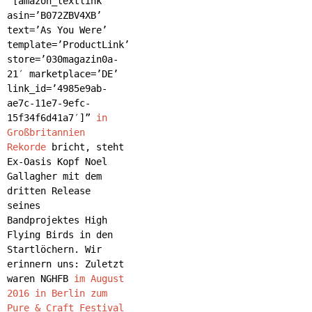
“[amazon_textlink
asin=’B072ZBV4XB’
text=’As You Were’
template=’ProductLink’
store=’030magazin0a-
21′ marketplace=’DE’
link_id=’4985e9ab-
ae7c-11e7-9efc-
15f34f6d41a7′]”
in
Großbritannien
Rekorde
bricht, steht
Ex-Oasis Kopf Noel
Gallagher mit dem
dritten Release
seines
Bandprojektes High
Flying Birds in den
Startlöchern. Wir
erinnern uns: Zuletzt
waren NGHFB
im August
2016 in Berlin zum
Pure & Craft Festival