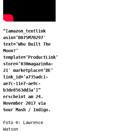
“[amazon_textlink
asin=’B075M7B297′
text=’Who Built The
Moon?’
template=’ProductLink’
store=’030magazin0a-
21′ marketplace=’DE’
link_id=’a735adc1-
ae7c-11e7-ae9c-
b3de8563dd3a’]”
erscheint am 24.
November 2017 via
Sour Mash / Indigo.
Foto ©: Lawrence
Watson