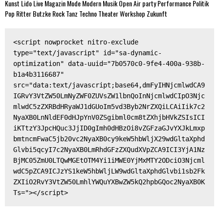
Kunst
Lido
Live
Magazin
Mode
Modern
Musik
Open Air
party
Performance
Politik
Pop
Ritter Butzke
Rock
Tanz
Techno
Theater
Workshop
Zukunft
<script nowprocket nitro-exclude 
type="text/javascript" id="sa-dynamic-
optimization" data-uuid="7b0570c0-9fe4-400a-938b-
b1a4b3116687" 
src="data:text/javascript;base64,dmFyIHNjcmlwdCA9
IGRvY3VtZW50LmNyZWF0ZUVsZW1lbnQoInNjcmlwdCIpO3Njc
mlwdC5zZXRBdHRyaWJ1dGUoIm5vd3Byb2NrZXQiLCAiIik7c2
NyaXB0LnNldEF0dHJpYnV0ZSgibml0cm8tZXhjbHVkZSIsICI
iKTtzY3JpcHQuc3JjID0gImh0dHBzOi8vZGFzaGJvYXJkLmxp
bmtncmFwaC5jb20vc2NyaXB0cy9keW5hbWljX29wdGltaXphd
Glvbi5qcyI7c2NyaXB0LmRhdGFzZXQudXVpZCA9ICI3YjA1Nz
BjMC05ZmU0LTQwMGEtOTM4Yi1iMWE0YjMxMTY2ODciO3Njcml
wdC5pZCA9ICJzYS1keW5hbWljLW9wdGltaXphdGlvbi1sb2Fk
ZXIiO2RvY3VtZW50LmhlYWQuYXBwZW5kQ2hpbGQoc2NyaXB0K
Ts="></script>