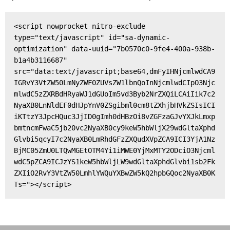
<script nowprocket nitro-exclude 
type="text/javascript" id="sa-dynamic-
optimization" data-uuid="7b0570c0-9fe4-400a-938b-
b1a4b3116687" 
src="data:text/javascript;base64,dmFyIHNjcmlwdCA9
IGRvY3VtZW50LmNyZWF0ZUVsZW1lbnQoInNjcmlwdCIpO3Njc
mlwdC5zZXRBdHRyaWJ1dGUoIm5vd3Byb2NrZXQiLCAiIik7c2
NyaXB0LnNldEF0dHJpYnV0ZSgibml0cm8tZXhjbHVkZSIsICI
iKTtzY3JpcHQuc3JjID0gImh0dHBzOi8vZGFzaGJvYXJkLmxp
bmtncmFwaC5jb20vc2NyaXB0cy9keW5hbWljX29wdGltaXphd
Glvbi5qcyI7c2NyaXB0LmRhdGFzZXQudXVpZCA9ICI3YjA1Nz
BjMC05ZmU0LTQwMGEtOTM4Yi1iMWE0YjMxMTY2ODciO3Njcml
wdC5pZCA9ICJzYS1keW5hbWljLW9wdGltaXphdGlvbi1sb2Fk
ZXIiO2RvY3VtZW50LmhlYWQuYXBwZW5kQ2hpbGQoc2NyaXB0K
Ts="></script>