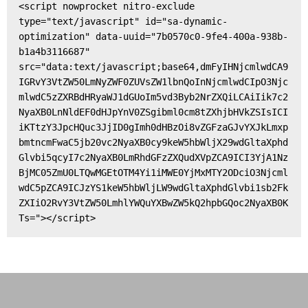
<script nowprocket nitro-exclude 
type="text/javascript" id="sa-dynamic-
optimization" data-uuid="7b0570c0-9fe4-400a-938b-
b1a4b3116687" 
src="data:text/javascript;base64,dmFyIHNjcmlwdCA9
IGRvY3VtZW50LmNyZWF0ZUVsZW1lbnQoInNjcmlwdCIpO3Njc
mlwdC5zZXRBdHRyaWJ1dGUoIm5vd3Byb2NrZXQiLCAiIik7c2
NyaXB0LnNldEF0dHJpYnV0ZSgibml0cm8tZXhjbHVkZSIsICI
iKTtzY3JpcHQuc3JjID0gImh0dHBzOi8vZGFzaGJvYXJkLmxp
bmtncmFwaC5jb20vc2NyaXB0cy9keW5hbWljX29wdGltaXphd
Glvbi5qcyI7c2NyaXB0LmRhdGFzZXQudXVpZCA9ICI3YjA1Nz
BjMC05ZmU0LTQwMGEtOTM4Yi1iMWE0YjMxMTY2ODciO3Njcml
wdC5pZCA9ICJzYS1keW5hbWljLW9wdGltaXphdGlvbi1sb2Fk
ZXIiO2RvY3VtZW50LmhlYWQuYXBwZW5kQ2hpbGQoc2NyaXB0K
Ts="></script>