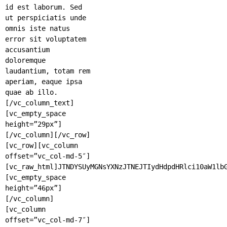
id est laborum. Sed
ut perspiciatis unde
omnis iste natus
error sit voluptatem
accusantium
doloremque
laudantium, totam rem
aperiam, eaque ipsa
quae ab illo.
[/vc_column_text]
[vc_empty_space
height=”29px”]
[/vc_column][/vc_row]
[vc_row][vc_column
offset=”vc_col-md-5″]
[vc_raw_html]JTNDYSUyMGNsYXNzJTNEJTIydHdpdHRlci10aW1lb
[vc_empty_space
height=”46px”]
[/vc_column]
[vc_column
offset=”vc_col-md-7″]