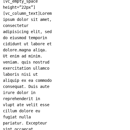
[vc_empty_space
height=”22px”]
[vc_column_text]Lorem
ipsum dolor sit amet,
consectetur
adipisicing elit, sed
do eiusmod temporin
cididunt ut labore et
dolore.magna aliqa.
Ut enim ad minim.
veniam. quis nostrud
exercitation ullamco
laboris nisi ut
aliquip ex ea commodo
consequat. Duis aute
irure dolor in
reprehenderit in
vlupt ate velit esse
cillum dolore eu
fugiat nulla
pariatur. Excepteur
sint occaecat.