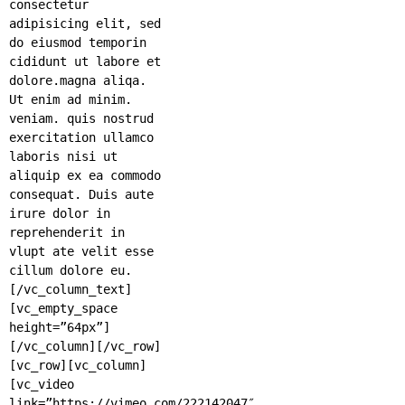
consectetur
adipisicing elit, sed
do eiusmod temporin
cididunt ut labore et
dolore.magna aliqa.
Ut enim ad minim.
veniam. quis nostrud
exercitation ullamco
laboris nisi ut
aliquip ex ea commodo
consequat. Duis aute
irure dolor in
reprehenderit in
vlupt ate velit esse
cillum dolore eu.
[/vc_column_text]
[vc_empty_space
height=”64px”]
[/vc_column][/vc_row]
[vc_row][vc_column]
[vc_video
link=”https://vimeo.com/222142047″