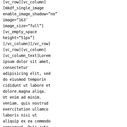
[vc_row][vc_column]
[mkdf_single_image
enable_image_shadow=”no”
image=”163″
image_size=”full”]
[vc_empty_space
height=”51px”]
[/vc_column][/vc_row]
[vc_row][vc_column]
[vc_column_text]Lorem
ipsum dolor sit amet,
consectetur
adipisicing elit, sed
do eiusmod temporin
cididunt ut labore et
dolore.magna aliqa.
Ut enim ad minim.
veniam. quis nostrud
exercitation ullamco
laboris nisi ut
aliquip ex ea commodo
consequat. Duis aute