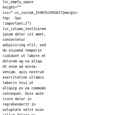
[vc_empty_space
height=””
css=”.vc_custom_1548761492817{margin-
top: -5px
!important;}”]
[vc_column_text]Lorem
ipsum dolor sit amet,
consectetur
adipisicing elit, sed
do eiusmod temporin
cididunt ut labore et
dolorem ag na aliqa.
Ut enim ad minim.
veniam. quis nostrud
exercitation ullamco
laboris nisi ut
aliquip ex ea commodo
consequat. Duis aute
irure dolor in
reprehenderit in
voluptate velit esse
cillum dolore eu