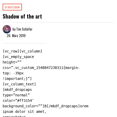
STADTLEBEN
Shadow of the art
by
Tim Schäfer
26. März 2019
[vc_row][vc_column]
[vc_empty_space
height=””
css=”.vc_custom_1548847238311{margin-
top: -39px
!important;}”]
[vc_column_text]
[mkdf_dropcaps
type=”normal”
color=”#ff3154″
background_color=””]B[/mkdf_dropcaps]orem
ipsum dolor sit amet,
consectetur