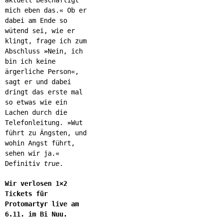
aktuell beschäftigt
mich eben das.« Ob er
dabei am Ende so
wütend sei, wie er
klingt, frage ich zum
Abschluss
»
Nein, ich
bin ich keine
ärgerliche Person«,
sagt er und dabei
dringt das erste mal
so etwas wie ein
Lachen durch die
Telefonleitung.
»
Wut
führt zu Ängsten, und
wohin Angst führt,
sehen wir ja.«
Definitiv
true
.
Wir verlosen 1×2
Tickets für
Protomartyr live am
6.11. im Bi Nuu.