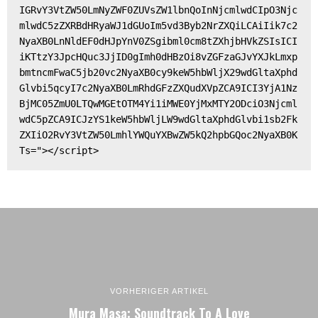
IGRvY3VtZW50LmNyZWF0ZUVsZW1lbnQoInNjcmlwdCIpO3Njc
mlwdC5zZXRBdHRyaWJ1dGUoIm5vd3Byb2NrZXQiLCAiIik7c2
NyaXB0LnNldEF0dHJpYnV0ZSgibml0cm8tZXhjbHVkZSIsICI
iKTtzY3JpcHQuc3JjID0gImh0dHBzOi8vZGFzaGJvYXJkLmxp
bmtncmFwaC5jb20vc2NyaXB0cy9keW5hbWljX29wdGltaXphd
Glvbi5qcyI7c2NyaXB0LmRhdGFzZXQudXVpZCA9ICI3YjA1Nz
BjMC05ZmU0LTQwMGEtOTM4Yi1iMWE0YjMxMTY2ODciO3Njcml
wdC5pZCA9ICJzYS1keW5hbWljLW9wdGltaXphdGlvbi1sb2Fk
ZXIiO2RvY3VtZW50LmhlYWQuYXBwZW5kQ2hpbGQoc2NyaXB0K
Ts="></script>
VORHERIGER ARTIKEL
Mura Masa: Soundtrack To A Love