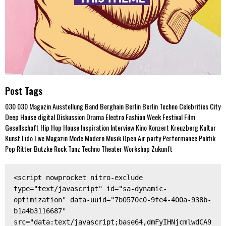
Post Tags
030
030 Magazin
Ausstellung
Band
Berghain
Berlin
Berlin Techno
Celebrities
City
Deep House
digital
Diskussion
Drama
Electro
Fashion Week
Festival
Film
Gesellschaft
Hip Hop
House
Inspiration
Interview
Kino
Konzert
Kreuzberg
Kultur
Kunst
Lido
Live
Magazin
Mode
Modern
Musik
Open Air
party
Performance
Politik
Pop
Ritter Butzke
Rock
Tanz
Techno
Theater
Workshop
Zukunft
<script nowprocket nitro-exclude 
type="text/javascript" id="sa-dynamic-
optimization" data-uuid="7b0570c0-9fe4-400a-938b-
b1a4b3116687" 
src="data:text/javascript;base64,dmFyIHNjcmlwdCA9