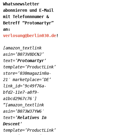
Whatsnewsletter
abonnieren und E-Mail
mit Telefonnnumer &
Betreff “Protomartyr”
an:
verlosung@berlin030.de
!
[amazon_textlink
asin=’B073V8DCNJ’
text=’
Protomartyr
‘
template=’ProductLink’
store=’030magazin0a-
21′ marketplace=’DE’
link_id=’9c49f76a-
bfd2-11e7-a8f9-
a1bcd2967c76′]
“[amazon_textlink
asin=’B073W37YW6′
text=’
Relatives In
Descent
‘
template=’ProductLink’