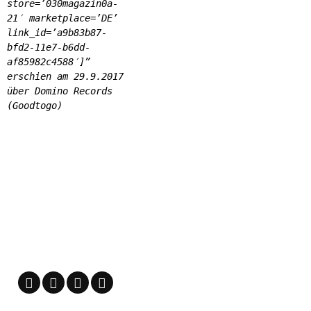
store=’030magazin0a-
21′ marketplace=’DE’
link_id=’a9b83b87-
bfd2-11e7-b6dd-
af85982c4588′]”
erschien am 29.9.2017
über Domino Records
(Goodtogo)