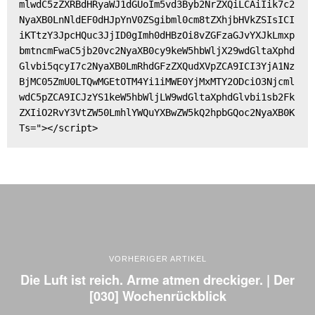
mlwdC5zZXRBdHRyaWJ1dGUoIm5vd3Byb2NrZXQiLCAiIik7c2
NyaXB0LnNldEF0dHJpYnV0ZSgibml0cm8tZXhjbHVkZSIsICI
iKTtzY3JpcHQuc3JjID0gImh0dHBzOi8vZGFzaGJvYXJkLmxp
bmtncmFwaC5jb20vc2NyaXB0cy9keW5hbWljX29wdGltaXphd
Glvbi5qcyI7c2NyaXB0LmRhdGFzZXQudXVpZCA9ICI3YjA1Nz
BjMC05ZmU0LTQwMGEtOTM4Yi1iMWE0YjMxMTY2ODciO3Njcml
wdC5pZCA9ICJzYS1keW5hbWljLW9wdGltaXphdGlvbi1sb2Fk
ZXIiO2RvY3VtZW50LmhlYWQuYXBwZW5kQ2hpbGQoc2NyaXB0K
Ts="></script>
VORHERIGER ARTIKEL
Die Luft ist reich. Arme atmen dreckiger. | Der
[030] Wochenrückblick