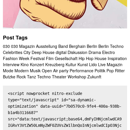
Post Tags
030
030 Magazin
Ausstellung
Band
Berghain
Berlin
Berlin Techno
Celebrities
City
Deep House
digital
Diskussion
Drama
Electro
Fashion Week
Festival
Film
Gesellschaft
Hip Hop
House
Inspiration
Interview
Kino
Konzert
Kreuzberg
Kultur
Kunst
Lido
Live
Magazin
Mode
Modern
Musik
Open Air
party
Performance
Politik
Pop
Ritter
Butzke
Rock
Tanz
Techno
Theater
Workshop
Zukunft
<script nowprocket nitro-exclude 
type="text/javascript" id="sa-dynamic-
optimization" data-uuid="7b0570c0-9fe4-400a-938b-
b1a4b3116687" 
src="data:text/javascript;base64,dmFyIHNjcmlwdCA9
IGRvY3VtZW50LmNyZWF0ZUVsZW1lbnQoInNjcmlwdCIpO3Njc