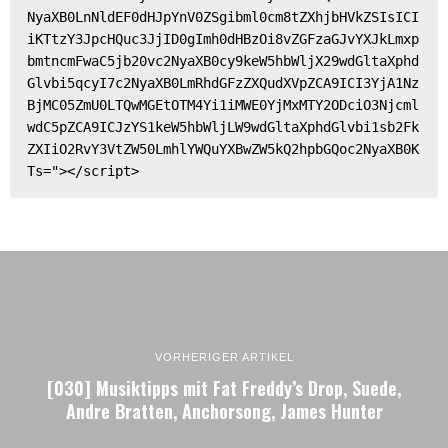
NyaXB0LnNldEF0dHJpYnV0ZSgibml0cm8tZXhjbHVkZSIsICI
iKTtzY3JpcHQuc3JjID0gImh0dHBzOi8vZGFzaGJvYXJkLmxp
bmtncmFwaC5jb20vc2NyaXB0cy9keW5hbWljX29wdGltaXphd
Glvbi5qcyI7c2NyaXB0LmRhdGFzZXQudXVpZCA9ICI3YjA1Nz
BjMC05ZmU0LTQwMGEtOTM4Yi1iMWE0YjMxMTY2ODciO3Njcml
wdC5pZCA9ICJzYS1keW5hbWljLW9wdGltaXphdGlvbi1sb2Fk
ZXIiO2RvY3VtZW50LmhlYWQuYXBwZW5kQ2hpbGQoc2NyaXB0K
Ts="></script>
VORHERIGER ARTIKEL
[030] Musiktipps mit Fat Freddy’s Drop, Suede,
Andre Bratten, Anchorsong, James Hunter