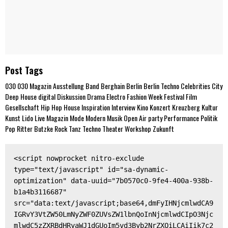
Post Tags
030
030 Magazin
Ausstellung
Band
Berghain
Berlin
Berlin Techno
Celebrities
City
Deep House
digital
Diskussion
Drama
Electro
Fashion Week
Festival
Film
Gesellschaft
Hip Hop
House
Inspiration
Interview
Kino
Konzert
Kreuzberg
Kultur
Kunst
Lido
Live
Magazin
Mode
Modern
Musik
Open Air
party
Performance
Politik
Pop
Ritter Butzke
Rock
Tanz
Techno
Theater
Workshop
Zukunft
<script nowprocket nitro-exclude 
type="text/javascript" id="sa-dynamic-
optimization" data-uuid="7b0570c0-9fe4-400a-938b-
b1a4b3116687" 
src="data:text/javascript;base64,dmFyIHNjcmlwdCA9
IGRvY3VtZW50LmNyZWF0ZUVsZW1lbnQoInNjcmlwdCIpO3Njc
mlwdC5zZXRBdHRyaWJ1dGUoIm5vd3Byb2NrZXQiLCAiIik7c2