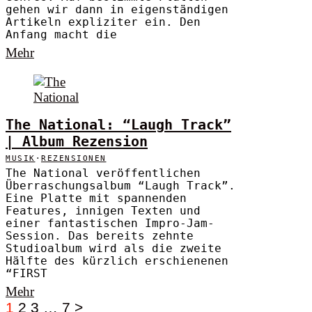
gehen wir dann in eigenständigen
Artikeln expliziter ein. Den
Anfang macht die
Mehr
The National: “Laugh Track”
| Album Rezension
MUSIK
·
REZENSIONEN
The National veröffentlichen
Überraschungsalbum “Laugh Track”.
Eine Platte mit spannenden
Features, innigen Texten und
einer fantastischen Impro-Jam-
Session. Das bereits zehnte
Studioalbum wird als die zweite
Hälfte des kürzlich erschienenen
“FIRST
Mehr
1
2
3
…
7
>