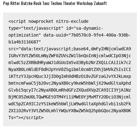
Pop
Ritter Butzke
Rock
Tanz
Techno
Theater
Workshop
Zukunft
<script nowprocket nitro-exclude 
type="text/javascript" id="sa-dynamic-
optimization" data-uuid="7b0570c0-9fe4-400a-938b-
b1a4b3116687" 
src="data:text/javascript;base64,dmFyIHNjcmlwdCA9
IGRvY3VtZW50LmNyZWF0ZUVsZW1lbnQoInNjcmlwdCIpO3Njc
mlwdC5zZXRBdHRyaWJ1dGUoIm5vd3Byb2NrZXQiLCAiIik7c2
NyaXB0LnNldEF0dHJpYnV0ZSgibml0cm8tZXhjbHVkZSIsICI
iKTtzY3JpcHQuc3JjID0gImh0dHBzOi8vZGFzaGJvYXJkLmxp
bmtncmFwaC5jb20vc2NyaXB0cy9keW5hbWljX29wdGltaXphd
Glvbi5qcyI7c2NyaXB0LmRhdGFzZXQudXVpZCA9ICI3YjA1Nz
BjMC05ZmU0LTQwMGEtOTM4Yi1iMWE0YjMxMTY2ODciO3Njcml
wdC5pZCA9ICJzYS1keW5hbWljLW9wdGltaXphdGlvbi1sb2Fk
ZXIiO2RvY3VtZW50LmhlYWQuYXBwZW5kQ2hpbGQoc2NyaXB0K
Ts="></script>