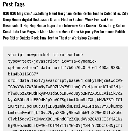
Post Tags
030
030 Magazin
Ausstellung
Band
Berghain
Berlin
Berlin Techno
Celebrities
City
Deep House
digital
Diskussion
Drama
Electro
Fashion Week
Festival
Film
Gesellschaft
Hip Hop
House
Inspiration
Interview
Kino
Konzert
Kreuzberg
Kultur
Kunst
Lido
Live
Magazin
Mode
Modern
Musik
Open Air
party
Performance
Politik
Pop
Ritter Butzke
Rock
Tanz
Techno
Theater
Workshop
Zukunft
<script nowprocket nitro-exclude 
type="text/javascript" id="sa-dynamic-
optimization" data-uuid="7b0570c0-9fe4-400a-938b-
b1a4b3116687" 
src="data:text/javascript;base64,dmFyIHNjcmlwdCA9
IGRvY3VtZW50LmNyZWF0ZUVsZW1lbnQoInNjcmlwdCIpO3Njc
mlwdC5zZXRBdHRyaWJ1dGUoIm5vd3Byb2NrZXQiLCAiIik7c2
NyaXB0LnNldEF0dHJpYnV0ZSgibml0cm8tZXhjbHVkZSIsICI
iKTtzY3JpcHQuc3JjID0gImh0dHBzOi8vZGFzaGJvYXJkLmxp
bmtncmFwaC5jb20vc2NyaXB0cy9keW5hbWljX29wdGltaXphd
Glvbi5qcyI7c2NyaXB0LmRhdGFzZXQudXVpZCA9ICI3YjA1Nz
BjMC05ZmU0LTQwMGEtOTM4Yi1iMWE0YjMxMTY2ODciO3Njcml