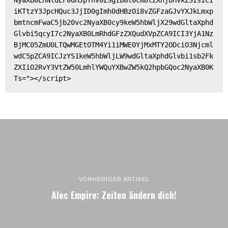
NyaXB0LnNldEF0dHJpYnV0ZSgibml0cm8tZXhjbHVkZSIsICI
iKTtzY3JpcHQuc3JjID0gImh0dHBzOi8vZGFzaGJvYXJkLmxp
bmtncmFwaC5jb20vc2NyaXB0cy9keW5hbWljX29wdGltaXphd
Glvbi5qcyI7c2NyaXB0LmRhdGFzZXQudXVpZCA9ICI3YjA1Nz
BjMC05ZmU0LTQwMGEtOTM4Yi1iMWE0YjMxMTY2ODciO3Njcml
wdC5pZCA9ICJzYS1keW5hbWljLW9wdGltaXphdGlvbi1sb2Fk
ZXIiO2RvY3VtZW50LmhlYWQuYXBwZW5kQ2hpbGQoc2NyaXB0K
Ts="></script>
VORHERIGER ARTIKEL
Alec Empire: Zeiten ändern dich!