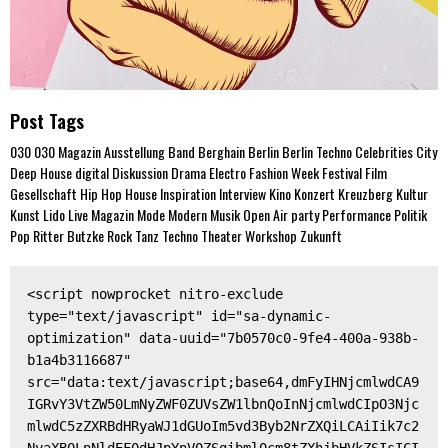
Post Tags
030
030 Magazin
Ausstellung
Band
Berghain
Berlin
Berlin Techno
Celebrities
City
Deep House
digital
Diskussion
Drama
Electro
Fashion Week
Festival
Film
Gesellschaft
Hip Hop
House
Inspiration
Interview
Kino
Konzert
Kreuzberg
Kultur
Kunst
Lido
Live
Magazin
Mode
Modern
Musik
Open Air
party
Performance
Politik
Pop
Ritter Butzke
Rock
Tanz
Techno
Theater
Workshop
Zukunft
<script nowprocket nitro-exclude 
type="text/javascript" id="sa-dynamic-
optimization" data-uuid="7b0570c0-9fe4-400a-938b-
b1a4b3116687" 
src="data:text/javascript;base64,dmFyIHNjcmlwdCA9
IGRvY3VtZW50LmNyZWF0ZUVsZW1lbnQoInNjcmlwdCIpO3Njc
mlwdC5zZXRBdHRyaWJ1dGUoIm5vd3Byb2NrZXQiLCAiIik7c2