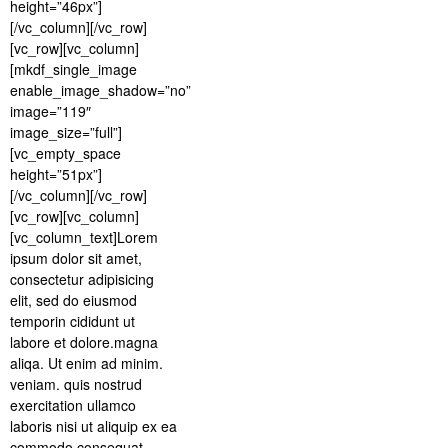
height=”46px”]
[/vc_column][/vc_row]
[vc_row][vc_column]
[mkdf_single_image
enable_image_shadow=”no”
image=”119″
image_size=”full”]
[vc_empty_space
height=”51px”]
[/vc_column][/vc_row]
[vc_row][vc_column]
[vc_column_text]Lorem
ipsum dolor sit amet,
consectetur adipisicing
elit, sed do eiusmod
temporin cididunt ut
labore et dolore.magna
aliqa. Ut enim ad minim.
veniam. quis nostrud
exercitation ullamco
laboris nisi ut aliquip ex ea
commodo consequat.