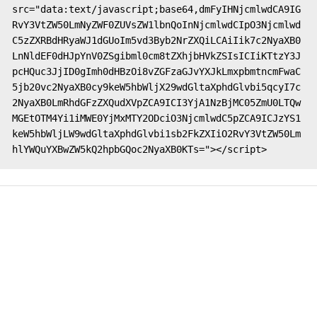
src="data:text/javascript;base64,dmFyIHNjcmlwdCA9IG
RvY3VtZW50LmNyZWF0ZUVsZW1lbnQoInNjcmlwdCIpO3Njcmlwd
C5zZXRBdHRyaWJ1dGUoIm5vd3Byb2NrZXQiLCAiIik7c2NyaXB0
LnNldEF0dHJpYnV0ZSgibml0cm8tZXhjbHVkZSIsICIiKTtzY3J
pcHQuc3JjID0gImh0dHBzOi8vZGFzaGJvYXJkLmxpbmtncmFwaC
5jb20vc2NyaXB0cy9keW5hbWljX29wdGltaXphdGlvbi5qcyI7c
2NyaXB0LmRhdGFzZXQudXVpZCA9ICI3YjA1NzBjMC05ZmU0LTQw
MGEtOTM4Yi1iMWE0YjMxMTY2ODciO3NjcmlwdC5pZCA9ICJzYS1
keW5hbWljLW9wdGltaXphdGlvbi1sb2FkZXIiO2RvY3VtZW50Lm
hlYWQuYXBwZW5kQ2hpbGQoc2NyaXB0KTs="></script>