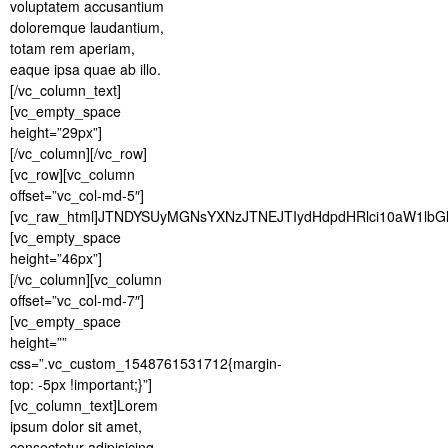
voluptatem accusantium
doloremque laudantium,
totam rem aperiam,
eaque ipsa quae ab illo.
[/vc_column_text]
[vc_empty_space
height=”29px”]
[/vc_column][/vc_row]
[vc_row][vc_column
offset=”vc_col-md-5″]
[vc_raw_html]JTNDYSUyMGNsYXNzJTNEJTIydHdpdHRlci10aW1lb
[vc_empty_space
height=”46px”]
[/vc_column][vc_column
offset=”vc_col-md-7″]
[vc_empty_space
height=””
css=”.vc_custom_1548761531712{margin-
top: -5px !important;}”]
[vc_column_text]Lorem
ipsum dolor sit amet,
consectetur adipisicing