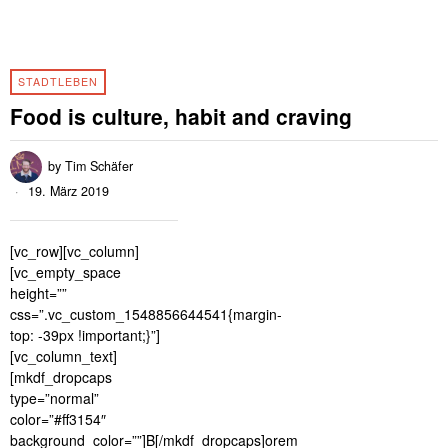
STADTLEBEN
Food is culture, habit and craving
by
Tim Schäfer
19. März 2019
[vc_row][vc_column]
[vc_empty_space
height=””
css=”.vc_custom_1548856644541{margin-
top: -39px !important;}”]
[vc_column_text]
[mkdf_dropcaps
type=”normal”
color=”#ff3154″
background_color=””]B[/mkdf_dropcaps]orem