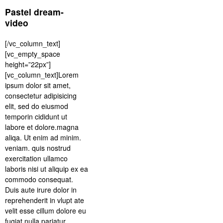
Pastel dream-
video
[/vc_column_text]
[vc_empty_space
height=”22px”]
[vc_column_text]Lorem
ipsum dolor sit amet,
consectetur adipisicing
elit, sed do eiusmod
temporin cididunt ut
labore et dolore.magna
aliqa. Ut enim ad minim.
veniam. quis nostrud
exercitation ullamco
laboris nisi ut aliquip ex ea
commodo consequat.
Duis aute irure dolor in
reprehenderit in vlupt ate
velit esse cillum dolore eu
fugiat nulla pariatur.