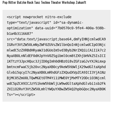
Pop
Ritter Butzke
Rock
Tanz
Techno
Theater
Workshop
Zukunft
<script nowprocket nitro-exclude 
type="text/javascript" id="sa-dynamic-
optimization" data-uuid="7b0570c0-9fe4-400a-938b-
b1a4b3116687" 
src="data:text/javascript;base64,dmFyIHNjcmlwdCA9
IGRvY3VtZW50LmNyZWF0ZUVsZW1lbnQoInNjcmlwdCIpO3Njc
mlwdC5zZXRBdHRyaWJ1dGUoIm5vd3Byb2NrZXQiLCAiIik7c2
NyaXB0LnNldEF0dHJpYnV0ZSgibml0cm8tZXhjbHVkZSIsICI
iKTtzY3JpcHQuc3JjID0gImh0dHBzOi8vZGFzaGJvYXJkLmxp
bmtncmFwaC5jb20vc2NyaXB0cy9keW5hbWljX29wdGltaXphd
Glvbi5qcyI7c2NyaXB0LmRhdGFzZXQudXVpZCA9ICI3YjA1Nz
BjMC05ZmU0LTQwMGEtOTM4Yi1iMWE0YjMxMTY2ODciO3Njcml
wdC5pZCA9ICJzYS1keW5hbWljLW9wdGltaXphdGlvbi1sb2Fk
ZXIiO2RvY3VtZW50LmhlYWQuYXBwZW5kQ2hpbGQoc2NyaXB0K
Ts="></script>