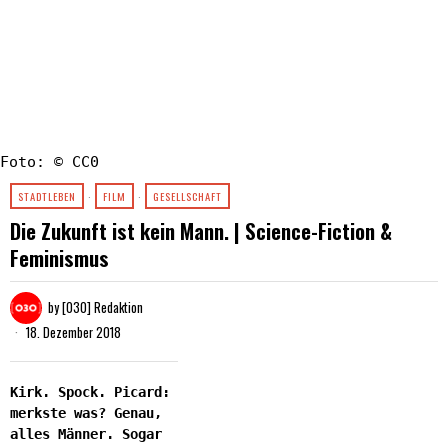
Foto: © CC0
STADTLEBEN
·
FILM
·
GESELLSCHAFT
Die Zukunft ist kein Mann. | Science-Fiction &
Feminismus
by
[030] Redaktion
18. Dezember 2018
Kirk. Spock. Picard:
merkste was? Genau,
alles Männer. Sogar