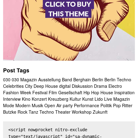
Post Tags
030
030 Magazin
Ausstellung
Band
Berghain
Berlin
Berlin Techno
Celebrities
City
Deep House
digital
Diskussion
Drama
Electro
Fashion Week
Festival
Film
Gesellschaft
Hip Hop
House
Inspiration
Interview
Kino
Konzert
Kreuzberg
Kultur
Kunst
Lido
Live
Magazin
Mode
Modern
Musik
Open Air
party
Performance
Politik
Pop
Ritter
Butzke
Rock
Tanz
Techno
Theater
Workshop
Zukunft
<script nowprocket nitro-exclude 
type="text/javascript" id="sa-dynamic-