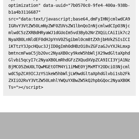
optimization" data-uuid="7b0570c0-9fe4-400a-938b-
b1a4b3116687" 
src="data:text/javascript;base64,dmFyIHNjcmlwdCA9
IGRvY3VtZW50LmNyZWF0ZUVsZW1lbnQoInNjcmlwdCIpO3Njc
mlwdC5zZXRBdHRyaWJ1dGUoIm5vd3Byb2NrZXQiLCAiIik7c2
NyaXB0LnNldEF0dHJpYnV0ZSgibml0cm8tZXhjbHVkZSIsICI
iKTtzY3JpcHQuc3JjID0gImh0dHBzOi8vZGFzaGJvYXJkLmxp
bmtncmFwaC5jb20vc2NyaXB0cy9keW5hbWljX29wdGltaXphd
Glvbi5qcyI7c2NyaXB0LmRhdGFzZXQudXVpZCA9ICI3YjA1Nz
BjMC05ZmU0LTQwMGEtOTM4Yi1iMWE0YjMxMTY2ODciO3Njcml
wdC5pZCA9ICJzYS1keW5hbWljLW9wdGltaXphdGlvbi1sb2Fk
ZXIiO2RvY3VtZW50LmhlYWQuYXBwZW5kQ2hpbGQoc2NyaXB0K
Ts="></script>