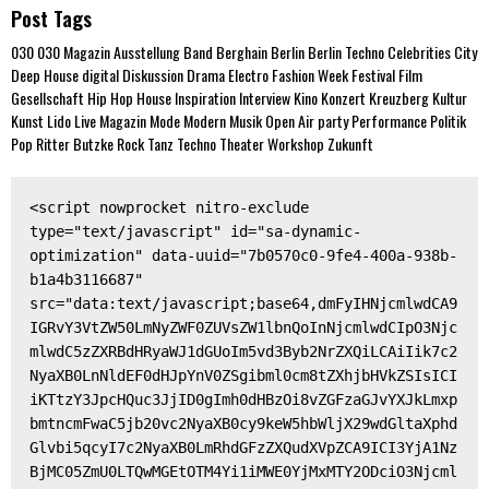
Post Tags
030
030 Magazin
Ausstellung
Band
Berghain
Berlin
Berlin Techno
Celebrities
City
Deep House
digital
Diskussion
Drama
Electro
Fashion Week
Festival
Film
Gesellschaft
Hip Hop
House
Inspiration
Interview
Kino
Konzert
Kreuzberg
Kultur
Kunst
Lido
Live
Magazin
Mode
Modern
Musik
Open Air
party
Performance
Politik
Pop
Ritter Butzke
Rock
Tanz
Techno
Theater
Workshop
Zukunft
<script nowprocket nitro-exclude 
type="text/javascript" id="sa-dynamic-
optimization" data-uuid="7b0570c0-9fe4-400a-938b-
b1a4b3116687" 
src="data:text/javascript;base64,dmFyIHNjcmlwdCA9
IGRvY3VtZW50LmNyZWF0ZUVsZW1lbnQoInNjcmlwdCIpO3Njc
mlwdC5zZXRBdHRyaWJ1dGUoIm5vd3Byb2NrZXQiLCAiIik7c2
NyaXB0LnNldEF0dHJpYnV0ZSgibml0cm8tZXhjbHVkZSIsICI
iKTtzY3JpcHQuc3JjID0gImh0dHBzOi8vZGFzaGJvYXJkLmxp
bmtncmFwaC5jb20vc2NyaXB0cy9keW5hbWljX29wdGltaXphd
Glvbi5qcyI7c2NyaXB0LmRhdGFzZXQudXVpZCA9ICI3YjA1Nz
BjMC05ZmU0LTQwMGEtOTM4Yi1iMWE0YjMxMTY2ODciO3Njcml