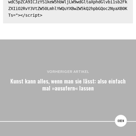
wdC5pZCA9ICJzYS1keW5hbWljLW9wdGltaXphdGlvbi1sb2Fk
ZXIiO2RvY3VtZW50LmhlYWQuYXBwZW5kQ2hpbGQoc2NyaXB0K
Ts="></script>
VORHERIGER ARTIKEL
Kunst kann alles, wenn man sie lässt: also einfach
mal »ausufern« lassen
OBEN