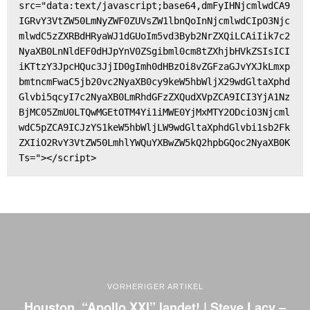
src="data:text/javascript;base64,dmFyIHNjcmlwdCA9
IGRvY3VtZW50LmNyZWF0ZUVsZW1lbnQoInNjcmlwdCIpO3Njc
mlwdC5zZXRBdHRyaWJ1dGUoIm5vd3Byb2NrZXQiLCAiIik7c2
NyaXB0LnNldEF0dHJpYnV0ZSgibml0cm8tZXhjbHVkZSIsICI
iKTtzY3JpcHQuc3JjID0gImh0dHBzOi8vZGFzaGJvYXJkLmxp
bmtncmFwaC5jb20vc2NyaXB0cy9keW5hbWljX29wdGltaXphd
Glvbi5qcyI7c2NyaXB0LmRhdGFzZXQudXVpZCA9ICI3YjA1Nz
BjMC05ZmU0LTQwMGEtOTM4Yi1iMWE0YjMxMTY2ODciO3Njcml
wdC5pZCA9ICJzYS1keW5hbWljLW9wdGltaXphdGlvbi1sb2Fk
ZXIiO2RvY3VtZW50LmhlYWQuYXBwZW5kQ2hpbGQoc2NyaXB0K
Ts="></script>
VORHERIGER ARTIKEL
Houston, “Apollo XXI” landet! | Steve Lacy –