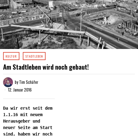
KULTUR
·
STADTLEBEN
Am Stadtleben wird noch gebaut!
by
Tim Schäfer
12. Januar 2016
Da wir erst seit dem
1.1.16 mit neuem
Herausgeber und
neuer Seite am Start
sind, haben wir noch