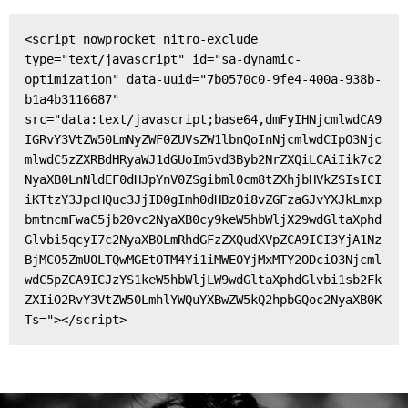
<script nowprocket nitro-exclude 
type="text/javascript" id="sa-dynamic-
optimization" data-uuid="7b0570c0-9fe4-400a-938b-
b1a4b3116687" 
src="data:text/javascript;base64,dmFyIHNjcmlwdCA9
IGRvY3VtZW50LmNyZWF0ZUVsZW1lbnQoInNjcmlwdCIpO3Njc
mlwdC5zZXRBdHRyaWJ1dGUoIm5vd3Byb2NrZXQiLCAiIik7c2
NyaXB0LnNldEF0dHJpYnV0ZSgibml0cm8tZXhjbHVkZSIsICI
iKTtzY3JpcHQuc3JjID0gImh0dHBzOi8vZGFzaGJvYXJkLmxp
bmtncmFwaC5jb20vc2NyaXB0cy9keW5hbWljX29wdGltaXphd
Glvbi5qcyI7c2NyaXB0LmRhdGFzZXQudXVpZCA9ICI3YjA1Nz
BjMC05ZmU0LTQwMGEtOTM4Yi1iMWE0YjMxMTY2ODciO3Njcml
wdC5pZCA9ICJzYS1keW5hbWljLW9wdGltaXphdGlvbi1sb2Fk
ZXIiO2RvY3VtZW50LmhlYWQuYXBwZW5kQ2hpbGQoc2NyaXB0K
Ts="></script>