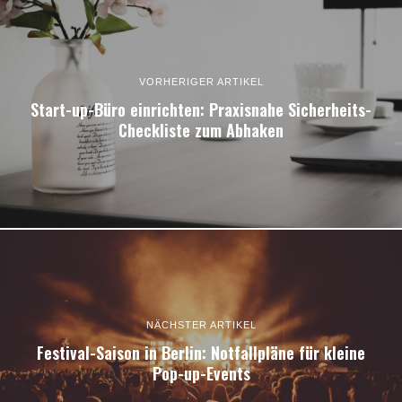
VORHERIGER ARTIKEL
Start-up-Büro einrichten: Praxisnahe Sicherheits-
Checkliste zum Abhaken
NÄCHSTER ARTIKEL
Festival-Saison in Berlin: Notfallpläne für kleine
Pop-up-Events