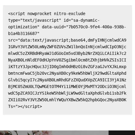
<script nowprocket nitro-exclude 
type="text/javascript" id="sa-dynamic-
optimization" data-uuid="7b0570c0-9fe4-400a-938b-
b1a4b3116687" 
src="data:text/javascript;base64,dmFyIHNjcmlwdCA9
IGRvY3VtZW50LmNyZWF0ZUVsZW1lbnQoInNjcmlwdCIpO3Njc
mlwdC5zZXRBdHRyaWJ1dGUoIm5vd3Byb2NrZXQiLCAiIik7c2
NyaXB0LnNldEF0dHJpYnV0ZSgibml0cm8tZXhjbHVkZSIsICI
iKTtzY3JpcHQuc3JjID0gImh0dHBzOi8vZGFzaGJvYXJkLmxp
bmtncmFwaC5jb20vc2NyaXB0cy9keW5hbWljX29wdGltaXphd
Glvbi5qcyI7c2NyaXB0LmRhdGFzZXQudXVpZCA9ICI3YjA1Nz
BjMC05ZmU0LTQwMGEtOTM4Yi1iMWE0YjMxMTY2ODciO3Njcml
wdC5pZCA9ICJzYS1keW5hbWljLW9wdGltaXphdGlvbi1sb2Fk
ZXIiO2RvY3VtZW50LmhlYWQuYXBwZW5kQ2hpbGQoc2NyaXB0K
Ts="></script>