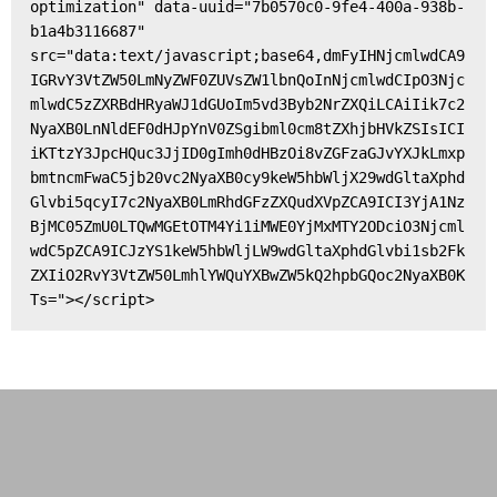
optimization" data-uuid="7b0570c0-9fe4-400a-938b-
b1a4b3116687" 
src="data:text/javascript;base64,dmFyIHNjcmlwdCA9
IGRvY3VtZW50LmNyZWF0ZUVsZW1lbnQoInNjcmlwdCIpO3Njc
mlwdC5zZXRBdHRyaWJ1dGUoIm5vd3Byb2NrZXQiLCAiIik7c2
NyaXB0LnNldEF0dHJpYnV0ZSgibml0cm8tZXhjbHVkZSIsICI
iKTtzY3JpcHQuc3JjID0gImh0dHBzOi8vZGFzaGJvYXJkLmxp
bmtncmFwaC5jb20vc2NyaXB0cy9keW5hbWljX29wdGltaXphd
Glvbi5qcyI7c2NyaXB0LmRhdGFzZXQudXVpZCA9ICI3YjA1Nz
BjMC05ZmU0LTQwMGEtOTM4Yi1iMWE0YjMxMTY2ODciO3Njcml
wdC5pZCA9ICJzYS1keW5hbWljLW9wdGltaXphdGlvbi1sb2Fk
ZXIiO2RvY3VtZW50LmhlYWQuYXBwZW5kQ2hpbGQoc2NyaXB0K
Ts="></script>