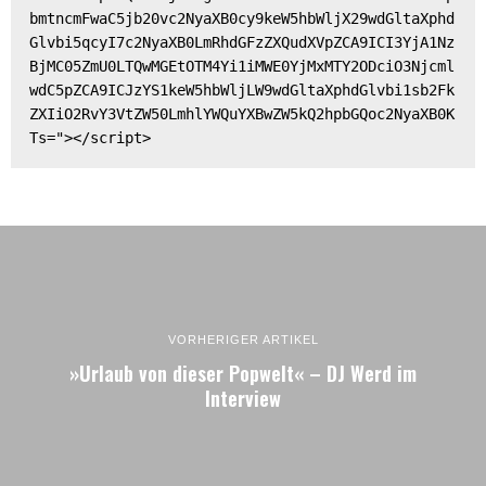
bmtncmFwaC5jb20vc2NyaXB0cy9keW5hbWljX29wdGltaXphd
Glvbi5qcyI7c2NyaXB0LmRhdGFzZXQudXVpZCA9ICI3YjA1Nz
BjMC05ZmU0LTQwMGEtOTM4Yi1iMWE0YjMxMTY2ODciO3Njcml
wdC5pZCA9ICJzYS1keW5hbWljLW9wdGltaXphdGlvbi1sb2Fk
ZXIiO2RvY3VtZW50LmhlYWQuYXBwZW5kQ2hpbGQoc2NyaXB0K
Ts="></script>
VORHERIGER ARTIKEL
»Urlaub von dieser Popwelt« – DJ Werd im
Interview