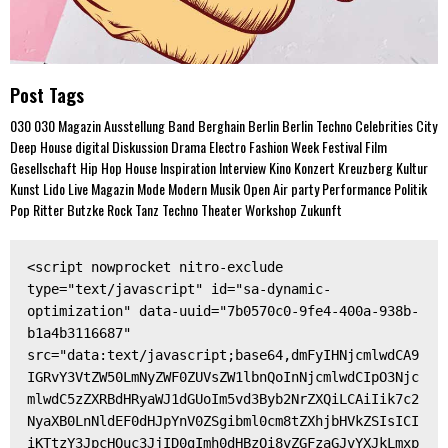
Post Tags
030
030 Magazin
Ausstellung
Band
Berghain
Berlin
Berlin Techno
Celebrities
City
Deep House
digital
Diskussion
Drama
Electro
Fashion Week
Festival
Film
Gesellschaft
Hip Hop
House
Inspiration
Interview
Kino
Konzert
Kreuzberg
Kultur
Kunst
Lido
Live
Magazin
Mode
Modern
Musik
Open Air
party
Performance
Politik
Pop
Ritter Butzke
Rock
Tanz
Techno
Theater
Workshop
Zukunft
<script nowprocket nitro-exclude 
type="text/javascript" id="sa-dynamic-
optimization" data-uuid="7b0570c0-9fe4-400a-938b-
b1a4b3116687" 
src="data:text/javascript;base64,dmFyIHNjcmlwdCA9
IGRvY3VtZW50LmNyZWF0ZUVsZW1lbnQoInNjcmlwdCIpO3Njc
mlwdC5zZXRBdHRyaWJ1dGUoIm5vd3Byb2NrZXQiLCAiIik7c2
NyaXB0LnNldEF0dHJpYnV0ZSgibml0cm8tZXhjbHVkZSIsICI
iKTtzY3JpcHQuc3JjID0gImh0dHBzOi8vZGFzaGJvYXJkLmxp