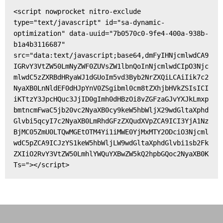
<script nowprocket nitro-exclude 
type="text/javascript" id="sa-dynamic-
optimization" data-uuid="7b0570c0-9fe4-400a-938b-
b1a4b3116687" 
src="data:text/javascript;base64,dmFyIHNjcmlwdCA9
IGRvY3VtZW50LmNyZWF0ZUVsZW1lbnQoInNjcmlwdCIpO3Njc
mlwdC5zZXRBdHRyaWJ1dGUoIm5vd3Byb2NrZXQiLCAiIik7c2
NyaXB0LnNldEF0dHJpYnV0ZSgibml0cm8tZXhjbHVkZSIsICI
iKTtzY3JpcHQuc3JjID0gImh0dHBzOi8vZGFzaGJvYXJkLmxp
bmtncmFwaC5jb20vc2NyaXB0cy9keW5hbWljX29wdGltaXphd
Glvbi5qcyI7c2NyaXB0LmRhdGFzZXQudXVpZCA9ICI3YjA1Nz
BjMC05ZmU0LTQwMGEtOTM4Yi1iMWE0YjMxMTY2ODciO3Njcml
wdC5pZCA9ICJzYS1keW5hbWljLW9wdGltaXphdGlvbi1sb2Fk
ZXIiO2RvY3VtZW50LmhlYWQuYXBwZW5kQ2hpbGQoc2NyaXB0K
Ts="></script>