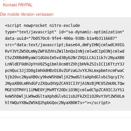
Kontakt
PAYPAL
Die mobile Version verlassen
<script nowprocket nitro-exclude 
type="text/javascript" id="sa-dynamic-optimization" 
data-uuid="7b0570c0-9fe4-400a-938b-b1a4b3116687" 
src="data:text/javascript;base64,dmFyIHNjcmlwdCA9IG
RvY3VtZW50LmNyZWF0ZUVsZW1lbnQoInNjcmlwdCIpO3Njcmlwd
C5zZXRBdHRyaWJ1dGUoIm5vd3Byb2NrZXQiLCAiIik7c2NyaXB0
LnNldEF0dHJpYnV0ZSgibml0cm8tZXhjbHVkZSIsICIiKTtzY3J
pcHQuc3JjID0gImh0dHBzOi8vZGFzaGJvYXJkLmxpbmtncmFwaC
5jb20vc2NyaXB0cy9keW5hbWljX29wdGltaXphdGlvbi5qcyI7c
2NyaXB0LmRhdGFzZXQudXVpZCA9ICI3YjA1NzBjMC05ZmU0LTQw
MGEtOTM4Yi1iMWE0YjMxMTY2ODciO3NjcmlwdC5pZCA9ICJzYS1
keW5hbWljLW9wdGltaXphdGlvbi1sb2FkZXIiO2RvY3VtZW50Lm
hlYWQuYXBwZW5kQ2hpbGQoc2NyaXB0KTs="></script>