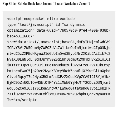
Pop
Ritter Butzke
Rock
Tanz
Techno
Theater
Workshop
Zukunft
<script nowprocket nitro-exclude 
type="text/javascript" id="sa-dynamic-
optimization" data-uuid="7b0570c0-9fe4-400a-938b-
b1a4b3116687" 
src="data:text/javascript;base64,dmFyIHNjcmlwdCA9
IGRvY3VtZW50LmNyZWF0ZUVsZW1lbnQoInNjcmlwdCIpO3Njc
mlwdC5zZXRBdHRyaWJ1dGUoIm5vd3Byb2NrZXQiLCAiIik7c2
NyaXB0LnNldEF0dHJpYnV0ZSgibml0cm8tZXhjbHVkZSIsICI
iKTtzY3JpcHQuc3JjID0gImh0dHBzOi8vZGFzaGJvYXJkLmxp
bmtncmFwaC5jb20vc2NyaXB0cy9keW5hbWljX29wdGltaXphd
Glvbi5qcyI7c2NyaXB0LmRhdGFzZXQudXVpZCA9ICI3YjA1Nz
BjMC05ZmU0LTQwMGEtOTM4Yi1iMWE0YjMxMTY2ODciO3Njcml
wdC5pZCA9ICJzYS1keW5hbWljLW9wdGltaXphdGlvbi1sb2Fk
ZXIiO2RvY3VtZW50LmhlYWQuYXBwZW5kQ2hpbGQoc2NyaXB0K
Ts="></script>