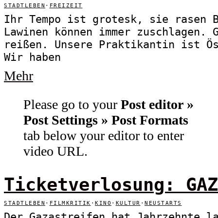
STADTLEBEN
·
FREIZEIT
Ihr Tempo ist grotesk, sie rasen 
Lawinen können immer zuschlagen. 
reißen. Unsere Praktikantin ist Ö
Wir haben
Mehr
Please go to your
Post editor »
Post Settings » Post Formats
tab below your editor to enter
video URL.
Ticketverlosung: GAZ
STADTLEBEN
·
FILMKRITIK
·
KINO
·
KULTUR
·
NEUSTARTS
Der Gazastreifen hat Jahrzehnte l