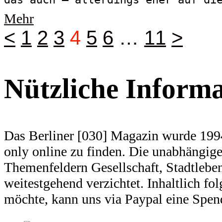
Mehr
<
1
2
3
4
5
6
…
11
>
Nützliche Inform
Das Berliner [030] Magazin wurde 1994
only online zu finden. Die unabhängige 
Themenfeldern Gesellschaft, Stadtlebe
weitestgehend verzichtet. Inhaltlich f
möchte, kann uns via Paypal eine Spe