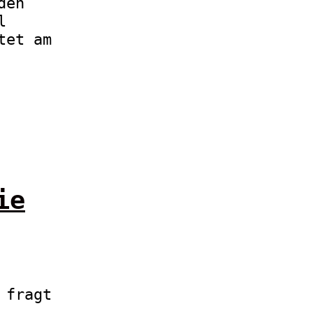
den
l
tet am
ie
 fragt