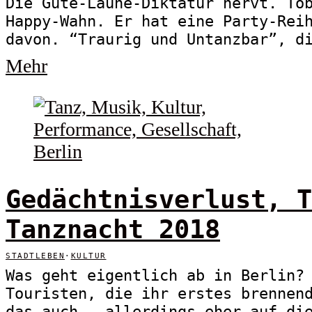
Die Gute-Laune-Diktatur nervt. To
Happy-Wahn. Er hat eine Party-Rei
davon. “Traurig und Untanzbar”, d
Mehr
Gedächtnisverlust, T
Tanznacht 2018
STADTLEBEN
·
KULTUR
Was geht eigentlich ab in Berlin?
Touristen, die ihr erstes brennen
das auch – allerdings eher auf di