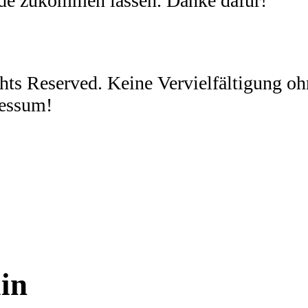
nde zukommen lassen. Danke dafür!
ghts Reserved. Keine Vervielfältigung 
ressum!
in