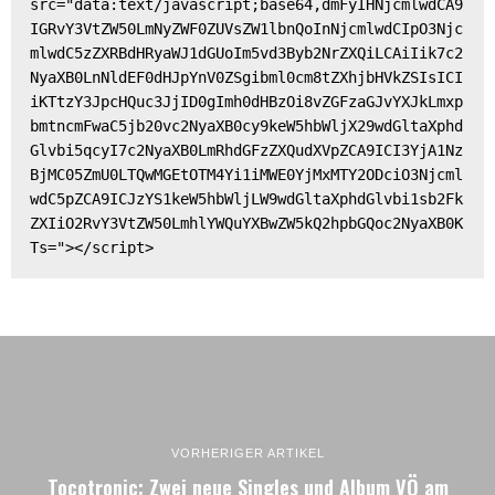
src="data:text/javascript;base64,dmFyIHNjcmlwdCA9
IGRvY3VtZW50LmNyZWF0ZUVsZW1lbnQoInNjcmlwdCIpO3Njc
mlwdC5zZXRBdHRyaWJ1dGUoIm5vd3Byb2NrZXQiLCAiIik7c2
NyaXB0LnNldEF0dHJpYnV0ZSgibml0cm8tZXhjbHVkZSIsICI
iKTtzY3JpcHQuc3JjID0gImh0dHBzOi8vZGFzaGJvYXJkLmxp
bmtncmFwaC5jb20vc2NyaXB0cy9keW5hbWljX29wdGltaXphd
Glvbi5qcyI7c2NyaXB0LmRhdGFzZXQudXVpZCA9ICI3YjA1Nz
BjMC05ZmU0LTQwMGEtOTM4Yi1iMWE0YjMxMTY2ODciO3Njcml
wdC5pZCA9ICJzYS1keW5hbWljLW9wdGltaXphdGlvbi1sb2Fk
ZXIiO2RvY3VtZW50LmhlYWQuYXBwZW5kQ2hpbGQoc2NyaXB0K
Ts="></script>
VORHERIGER ARTIKEL
Tocotronic: Zwei neue Singles und Album VÖ am