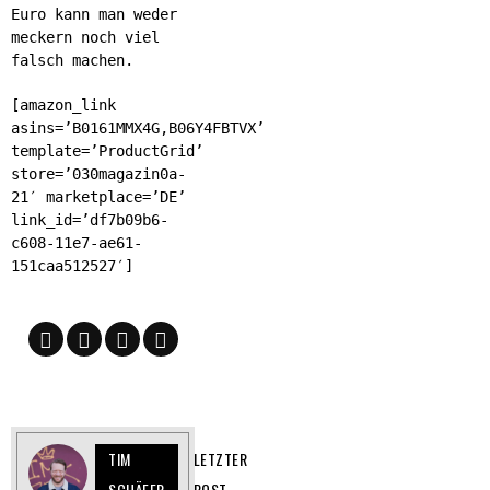
Euro kann man weder
meckern noch viel
falsch machen.
[amazon_link
asins=’B0161MMX4G,B06Y4FBTVX’
template=’ProductGrid’
store=’030magazin0a-
21′ marketplace=’DE’
link_id=’df7b09b6-
c608-11e7-ae61-
151caa512527′]
TIM
LETZTER
SCHÄFER
POST