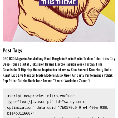
Post Tags
030
030 Magazin
Ausstellung
Band
Berghain
Berlin
Berlin Techno
Celebrities
City
Deep House
digital
Diskussion
Drama
Electro
Fashion Week
Festival
Film
Gesellschaft
Hip Hop
House
Inspiration
Interview
Kino
Konzert
Kreuzberg
Kultur
Kunst
Lido
Live
Magazin
Mode
Modern
Musik
Open Air
party
Performance
Politik
Pop
Ritter Butzke
Rock
Tanz
Techno
Theater
Workshop
Zukunft
<script nowprocket nitro-exclude 
type="text/javascript" id="sa-dynamic-
optimization" data-uuid="7b0570c0-9fe4-400a-938b-
b1a4b3116687" 