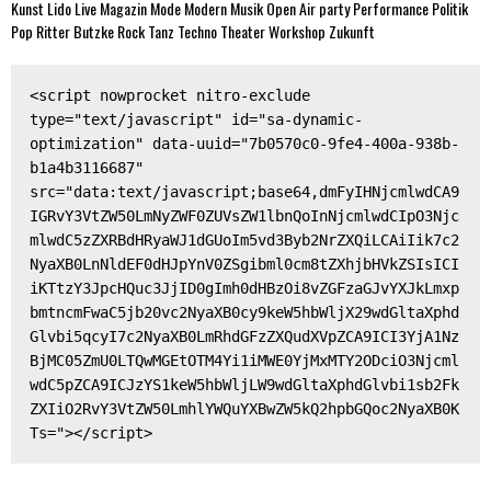
Kunst
Lido
Live
Magazin
Mode
Modern
Musik
Open Air
party
Performance
Politik
Pop
Ritter Butzke
Rock
Tanz
Techno
Theater
Workshop
Zukunft
<script nowprocket nitro-exclude 
type="text/javascript" id="sa-dynamic-
optimization" data-uuid="7b0570c0-9fe4-400a-938b-
b1a4b3116687" 
src="data:text/javascript;base64,dmFyIHNjcmlwdCA9
IGRvY3VtZW50LmNyZWF0ZUVsZW1lbnQoInNjcmlwdCIpO3Njc
mlwdC5zZXRBdHRyaWJ1dGUoIm5vd3Byb2NrZXQiLCAiIik7c2
NyaXB0LnNldEF0dHJpYnV0ZSgibml0cm8tZXhjbHVkZSIsICI
iKTtzY3JpcHQuc3JjID0gImh0dHBzOi8vZGFzaGJvYXJkLmxp
bmtncmFwaC5jb20vc2NyaXB0cy9keW5hbWljX29wdGltaXphd
Glvbi5qcyI7c2NyaXB0LmRhdGFzZXQudXVpZCA9ICI3YjA1Nz
BjMC05ZmU0LTQwMGEtOTM4Yi1iMWE0YjMxMTY2ODciO3Njcml
wdC5pZCA9ICJzYS1keW5hbWljLW9wdGltaXphdGlvbi1sb2Fk
ZXIiO2RvY3VtZW50LmhlYWQuYXBwZW5kQ2hpbGQoc2NyaXB0K
Ts="></script>