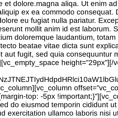
e et dolore.magna aliqa. Ut enim ad
t aliquip ex ea commodo consequat. D
m dolore eu fugiat nulla pariatur. Exc
deserunt mollit anim id est laborum. 
ntium doloremque laudantium, tota
rchitecto beatae vitae dicta sunt ex
it aut fugit, sed quia consequuntur 
][vc_empty_space height=”29px”][/v
NzJTNEJTIydHdpdHRlci10aW1lb
vc_column][vc_column offset=”vc_co
gin-top: -5px !important;}”][vc_c
 sed do eiusmod temporin cididunt ut
d exercitation ullamco laboris nisi 