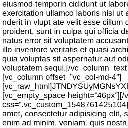
eiusmod temporin cididunt ut labor
exercitation ullamco laboris nisi u
nderit in vlupt ate velit esse cillu
proident, sunt in culpa qui officia 
natus error sit voluptatem accusa
illo inventore veritatis et quasi a
quia voluptas sit aspernatur aut od
voluptatem sequi.[/vc_column_text
[vc_column offset=”vc_col-md-4″]
[vc_raw_html]JTNDYSUyMGNsYX
[vc_empty_space height=”46px”][/
css=”.vc_custom_1548761425104{mar
amet, consectetur adipisicing elit,
enim ad minim. veniam. quis nostru