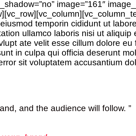
_shadow=”no” image=”161″ image_s
w][vc_row][vc_column][vc_column_te
o eiusmod temporin cididunt ut labo
tation ullamco laboris nisi ut aliq
vlupt ate velit esse cillum dolore eu 
unt in culpa qui officia deserunt mol
 error sit voluptatem accusantium d
rand, and the audience will follow. ”