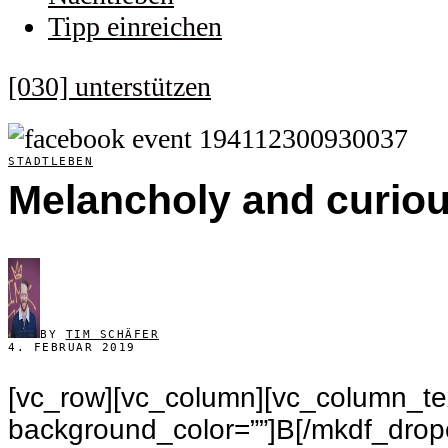
Tipp einreichen
[030] unterstützen
STADTLEBEN
Melancholy and curio
BY
TIM SCHÄFER
4. FEBRUAR 2019
[vc_row][vc_column][vc_column_tex
background_color=””]B[/mkdf_dropca