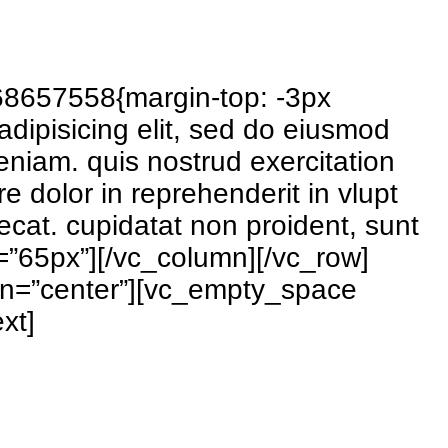
68657558{margin-top: -3px
adipisicing elit, sed do eiusmod
eniam. quis nostrud exercitation
e dolor in reprehenderit in vlupt
aecat. cupidatat non proident, sunt
=”65px”][/vc_column][/vc_row]
gn=”center”][vc_empty_space
xt]