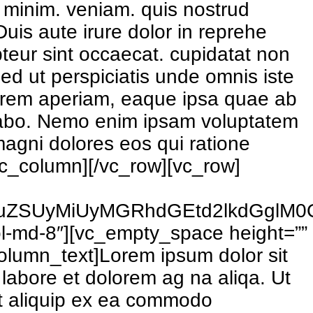
 minim. veniam. quis nostrud
uis aute irure dolor in reprehe
epteur sint occaecat. cupidatat non
Sed ut perspiciatis unde omnis iste
m rem aperiam, eaque ipsa quae ab
plicabo. Nemo enim ipsam voluptatem
magni dolores eos qui ratione
c_column][/vc_row][vc_row]
GluZSUyMiUyMGRhdGEtd2lkdGglM
l-md-8″][vc_empty_space height=””
olumn_text]Lorem ipsum dolor sit
 labore et dolorem ag na aliqa. Ut
ut aliquip ex ea commodo