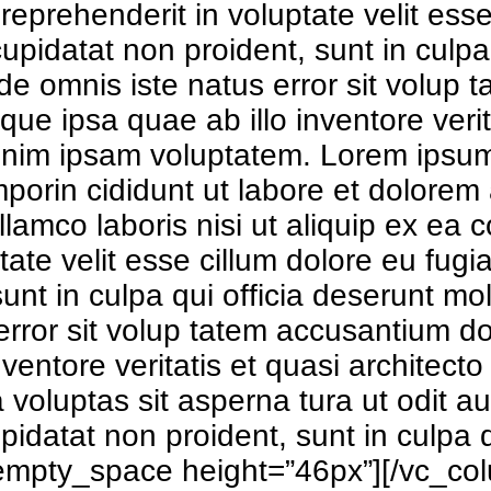
reprehenderit in voluptate velit esse
upidatat non proident, sunt in culpa 
nde omnis iste natus error sit volu
e ipsa quae ab illo inventore verit
enim ipsam voluptatem. Lorem ipsum
mporin cididunt ut labore et dolorem
ullamco laboris nisi ut aliquip ex 
tate velit esse cillum dolore eu fugia
unt in culpa qui officia deserunt mol
 error sit volup tatem accusantium 
ventore veritatis et quasi architecto
oluptas sit asperna tura ut odit au
idatat non proident, sunt in culpa qu
empty_space height=”46px”][/vc_co