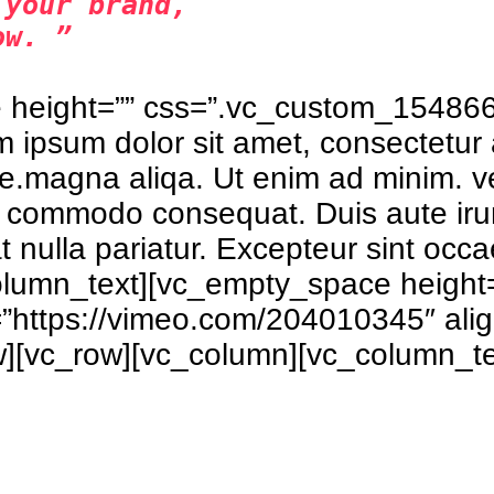
 your brand,
ow. ”
 height=”” css=”.vc_custom_15486
 ipsum dolor sit amet, consectetur 
ore.magna aliqa. Ut enim ad minim. v
ea commodo consequat. Duis aute irur
at nulla pariatur. Excepteur sint occ
_column_text][vc_empty_space height
=”https://vimeo.com/204010345″ ali
w][vc_row][vc_column][vc_column_te