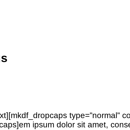
us
t][mkdf_dropcaps type=”normal” co
ps]em ipsum dolor sit amet, consect