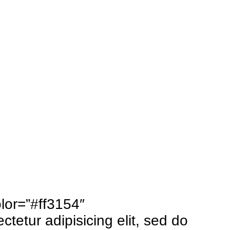
lor=”#ff3154″
etur adipisicing elit, sed do