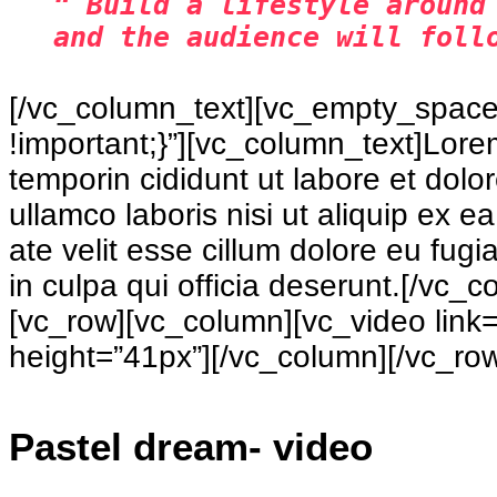
“ Build a lifestyle around
and the audience will foll
[/vc_column_text][vc_empty_space
!important;}”][vc_column_text]Lorem
temporin cididunt ut labore et dol
ullamco laboris nisi ut aliquip ex 
ate velit esse cillum dolore eu fugi
in culpa qui officia deserunt.[/vc
[vc_row][vc_column][vc_video link
height=”41px”][/vc_column][/vc_ro
Pastel dream- video