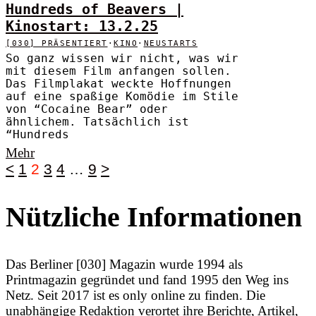
Hundreds of Beavers |
Kinostart: 13.2.25
[030] PRÄSENTIERT
·
KINO
·
NEUSTARTS
So ganz wissen wir nicht, was wir
mit diesem Film anfangen sollen.
Das Filmplakat weckte Hoffnungen
auf eine spaßige Komödie im Stile
von “Cocaine Bear” oder
ähnlichem. Tatsächlich ist
“Hundreds
Mehr
<
1
2
3
4
…
9
>
Nützliche Informationen
Das Berliner [030] Magazin wurde 1994 als
Printmagazin gegründet und fand 1995 den Weg ins
Netz. Seit 2017 ist es only online zu finden. Die
unabhängige Redaktion verortet ihre Berichte, Artikel,