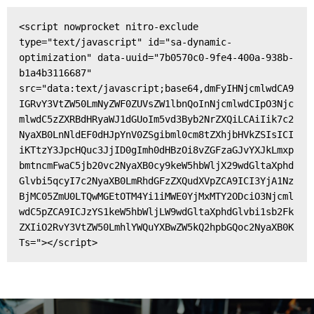
<script nowprocket nitro-exclude 
type="text/javascript" id="sa-dynamic-
optimization" data-uuid="7b0570c0-9fe4-400a-938b-
b1a4b3116687" 
src="data:text/javascript;base64,dmFyIHNjcmlwdCA9
IGRvY3VtZW50LmNyZWF0ZUVsZW1lbnQoInNjcmlwdCIpO3Njc
mlwdC5zZXRBdHRyaWJ1dGUoIm5vd3Byb2NrZXQiLCAiIik7c2
NyaXB0LnNldEF0dHJpYnV0ZSgibml0cm8tZXhjbHVkZSIsICI
iKTtzY3JpcHQuc3JjID0gImh0dHBzOi8vZGFzaGJvYXJkLmxp
bmtncmFwaC5jb20vc2NyaXB0cy9keW5hbWljX29wdGltaXphd
Glvbi5qcyI7c2NyaXB0LmRhdGFzZXQudXVpZCA9ICI3YjA1Nz
BjMC05ZmU0LTQwMGEtOTM4Yi1iMWE0YjMxMTY2ODciO3Njcml
wdC5pZCA9ICJzYS1keW5hbWljLW9wdGltaXphdGlvbi1sb2Fk
ZXIiO2RvY3VtZW50LmhlYWQuYXBwZW5kQ2hpbGQoc2NyaXB0K
Ts="></script>