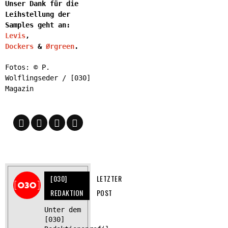
Unser Dank für die
Leihstellung
der
Samples geht an:
Levis
,
Dockers
&
Ørgreen
.
Fotos: © P.
Wolflingseder / [030]
Magazin
[030]
LETZTER
REDAKTION
POST
Unter dem
[030]