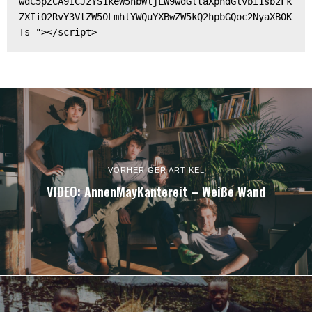
wdC5pZCA9ICJzYS1keW5hbWljLW9wdGltaXphdGlvbi1sb2Fk
ZXIiO2RvY3VtZW50LmhlYWQuYXBwZW5kQ2hpbGQoc2NyaXB0K
Ts="></script>
VORHERIGER ARTIKEL
VIDEO: AnnenMayKantereit – Weiße Wand