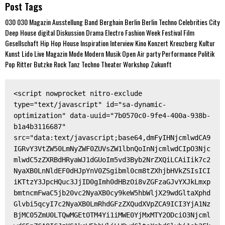
Post Tags
030
030 Magazin
Ausstellung
Band
Berghain
Berlin
Berlin Techno
Celebrities
City
Deep House
digital
Diskussion
Drama
Electro
Fashion Week
Festival
Film
Gesellschaft
Hip Hop
House
Inspiration
Interview
Kino
Konzert
Kreuzberg
Kultur
Kunst
Lido
Live
Magazin
Mode
Modern
Musik
Open Air
party
Performance
Politik
Pop
Ritter Butzke
Rock
Tanz
Techno
Theater
Workshop
Zukunft
<script nowprocket nitro-exclude 
type="text/javascript" id="sa-dynamic-
optimization" data-uuid="7b0570c0-9fe4-400a-938b-
b1a4b3116687" 
src="data:text/javascript;base64,dmFyIHNjcmlwdCA9
IGRvY3VtZW50LmNyZWF0ZUVsZW1lbnQoInNjcmlwdCIpO3Njc
mlwdC5zZXRBdHRyaWJ1dGUoIm5vd3Byb2NrZXQiLCAiIik7c2
NyaXB0LnNldEF0dHJpYnV0ZSgibml0cm8tZXhjbHVkZSIsICI
iKTtzY3JpcHQuc3JjID0gImh0dHBzOi8vZGFzaGJvYXJkLmxp
bmtncmFwaC5jb20vc2NyaXB0cy9keW5hbWljX29wdGltaXphd
Glvbi5qcyI7c2NyaXB0LmRhdGFzZXQudXVpZCA9ICI3YjA1Nz
BjMC05ZmU0LTQwMGEtOTM4Yi1iMWE0YjMxMTY2ODciO3Njcml