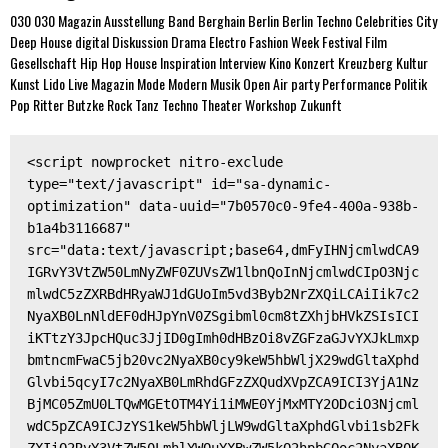
030
030 Magazin
Ausstellung
Band
Berghain
Berlin
Berlin Techno
Celebrities
City
Deep House
digital
Diskussion
Drama
Electro
Fashion Week
Festival
Film
Gesellschaft
Hip Hop
House
Inspiration
Interview
Kino
Konzert
Kreuzberg
Kultur
Kunst
Lido
Live
Magazin
Mode
Modern
Musik
Open Air
party
Performance
Politik
Pop
Ritter Butzke
Rock
Tanz
Techno
Theater
Workshop
Zukunft
<script nowprocket nitro-exclude 
type="text/javascript" id="sa-dynamic-
optimization" data-uuid="7b0570c0-9fe4-400a-938b-
b1a4b3116687" 
src="data:text/javascript;base64,dmFyIHNjcmlwdCA9
IGRvY3VtZW50LmNyZWF0ZUVsZW1lbnQoInNjcmlwdCIpO3Njc
mlwdC5zZXRBdHRyaWJ1dGUoIm5vd3Byb2NrZXQiLCAiIik7c2
NyaXB0LnNldEF0dHJpYnV0ZSgibml0cm8tZXhjbHVkZSIsICI
iKTtzY3JpcHQuc3JjID0gImh0dHBzOi8vZGFzaGJvYXJkLmxp
bmtncmFwaC5jb20vc2NyaXB0cy9keW5hbWljX29wdGltaXphd
Glvbi5qcyI7c2NyaXB0LmRhdGFzZXQudXVpZCA9ICI3YjA1Nz
BjMC05ZmU0LTQwMGEtOTM4Yi1iMWE0YjMxMTY2ODciO3Njcml
wdC5pZCA9ICJzYS1keW5hbWljLW9wdGltaXphdGlvbi1sb2Fk