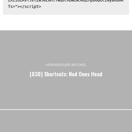
ZXIiO2RvY3VtZW50LmhlYWQuYXBwZW5kQ2hpbGQoc2NyaXB0K
Ts="></script>
VORHERIGER ARTIKEL
[030] Shortcuts: Nod Ones Head