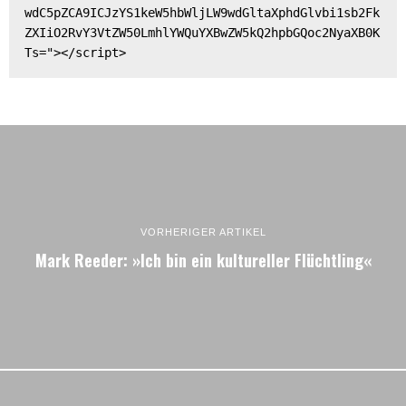
wdC5pZCA9ICJzYS1keW5hbWljLW9wdGltaXphdGlvbi1sb2Fk
ZXIiO2RvY3VtZW50LmhlYWQuYXBwZW5kQ2hpbGQoc2NyaXB0K
Ts="></script>
VORHERIGER ARTIKEL
Mark Reeder: »Ich bin ein kultureller Flüchtling«