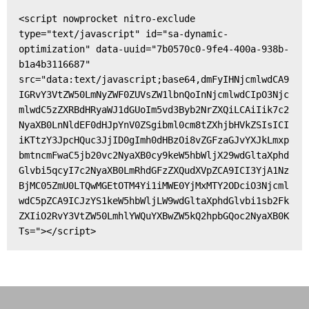
<script nowprocket nitro-exclude 
type="text/javascript" id="sa-dynamic-
optimization" data-uuid="7b0570c0-9fe4-400a-938b-
b1a4b3116687" 
src="data:text/javascript;base64,dmFyIHNjcmlwdCA9
IGRvY3VtZW50LmNyZWF0ZUVsZW1lbnQoInNjcmlwdCIpO3Njc
mlwdC5zZXRBdHRyaWJ1dGUoIm5vd3Byb2NrZXQiLCAiIik7c2
NyaXB0LnNldEF0dHJpYnV0ZSgibml0cm8tZXhjbHVkZSIsICI
iKTtzY3JpcHQuc3JjID0gImh0dHBzOi8vZGFzaGJvYXJkLmxp
bmtncmFwaC5jb20vc2NyaXB0cy9keW5hbWljX29wdGltaXphd
Glvbi5qcyI7c2NyaXB0LmRhdGFzZXQudXVpZCA9ICI3YjA1Nz
BjMC05ZmU0LTQwMGEtOTM4Yi1iMWE0YjMxMTY2ODciO3Njcml
wdC5pZCA9ICJzYS1keW5hbWljLW9wdGltaXphdGlvbi1sb2Fk
ZXIiO2RvY3VtZW50LmhlYWQuYXBwZW5kQ2hpbGQoc2NyaXB0K
Ts="></script>