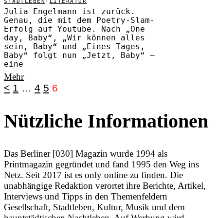
STADTLEBEN
·
LITERATUR
Julia Engelmann ist zurück.
Genau, die mit dem Poetry-Slam-
Erfolg auf Youtube. Nach „One
day, Baby“, „Wir können alles
sein, Baby“ und „Eines Tages,
Baby“ folgt nun „Jetzt, Baby“ –
eine
Mehr
<
1
…
4
5
6
Nützliche Informationen
Das Berliner [030] Magazin wurde 1994 als
Printmagazin gegründet und fand 1995 den Weg ins
Netz. Seit 2017 ist es only online zu finden. Die
unabhängige Redaktion verortet ihre Berichte, Artikel,
Interviews und Tipps in den Themenfeldern
Gesellschaft, Stadtleben, Kultur, Musik und dem
hauptstädtischen Nachtleben. Auf Werbung wird