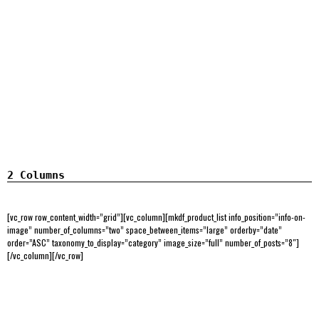
2 Columns
[vc_row row_content_width=”grid”][vc_column][mkdf_product_list info_position=”info-on-
image” number_of_columns=”two” space_between_items=”large” orderby=”date”
order=”ASC” taxonomy_to_display=”category” image_size=”full” number_of_posts=”8″]
[/vc_column][/vc_row]