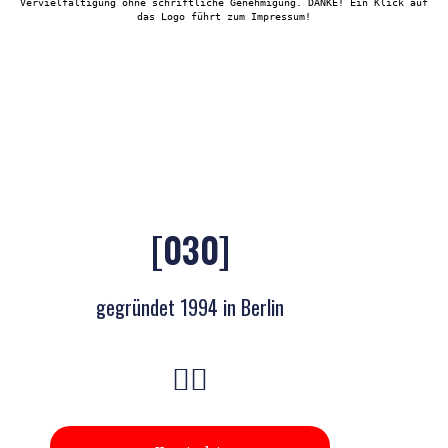
Vervielfältigung ohne schriftliche Genehmigung. DANKE! Ein Klick auf
das Logo führt zum Impressum!
[030]
gegründet 1994 in Berlin