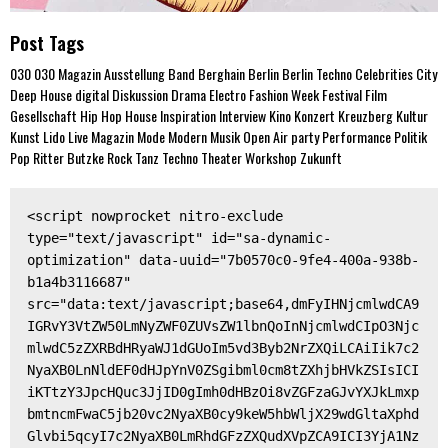
Post Tags
030
030 Magazin
Ausstellung
Band
Berghain
Berlin
Berlin Techno
Celebrities
City
Deep House
digital
Diskussion
Drama
Electro
Fashion Week
Festival
Film
Gesellschaft
Hip Hop
House
Inspiration
Interview
Kino
Konzert
Kreuzberg
Kultur
Kunst
Lido
Live
Magazin
Mode
Modern
Musik
Open Air
party
Performance
Politik
Pop
Ritter Butzke
Rock
Tanz
Techno
Theater
Workshop
Zukunft
<script nowprocket nitro-exclude 
type="text/javascript" id="sa-dynamic-
optimization" data-uuid="7b0570c0-9fe4-400a-938b-
b1a4b3116687" 
src="data:text/javascript;base64,dmFyIHNjcmlwdCA9
IGRvY3VtZW50LmNyZWF0ZUVsZW1lbnQoInNjcmlwdCIpO3Njc
mlwdC5zZXRBdHRyaWJ1dGUoIm5vd3Byb2NrZXQiLCAiIik7c2
NyaXB0LnNldEF0dHJpYnV0ZSgibml0cm8tZXhjbHVkZSIsICI
iKTtzY3JpcHQuc3JjID0gImh0dHBzOi8vZGFzaGJvYXJkLmxp
bmtncmFwaC5jb20vc2NyaXB0cy9keW5hbWljX29wdGltaXphd
Glvbi5qcyI7c2NyaXB0LmRhdGFzZXQudXVpZCA9ICI3YjA1Nz