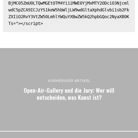
BjMC05ZmU0LTQwMGEtOTM4Yi1iMWE0YjMxMTY2ODciO3Njcml
wdC5pZCA9ICJzYS1keW5hbWljLW9wdGltaXphdGlvbi1sb2Fk
ZXIiO2RvY3VtZW50LmhlYWQuYXBwZW5kQ2hpbGQoc2NyaXB0K
Ts="></script>
VORHERIGER ARTIKEL
Open-Air-Gallery und die Jury: Wer will
entscheiden, was Kunst ist?